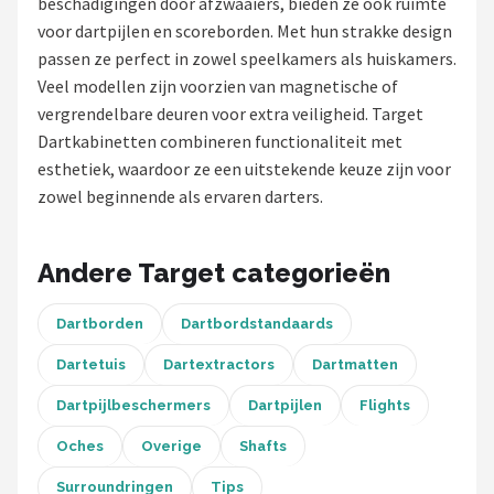
beschadigingen door afzwaaiers, bieden ze ook ruimte
voor dartpijlen en scoreborden. Met hun strakke design
Dartshop
passen ze perfect in zowel speelkamers als huiskamers.
POPULAIRE MERKEN
Veel modellen zijn voorzien van magnetische of
vergrendelbare deuren voor extra veiligheid. Target
Target
Dartkabinetten combineren functionaliteit met
esthetiek, waardoor ze een uitstekende keuze zijn voor
Winmau
zowel beginnende als ervaren darters.
Bull's
Andere Target categorieën
Dart
Dartborden
Dartbordstandaards
ABC Darts
Dartetuis
Dartextractors
Dartmatten
Mission
Dartpijlbeschermers
Dartpijlen
Flights
Harrows
Oches
Overige
Shafts
Surroundringen
Tips