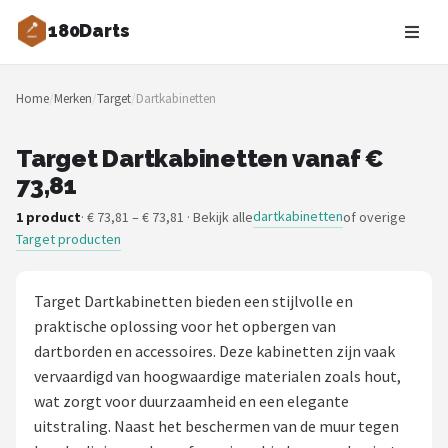
180Darts
Zoeken
Home
/
Merken
/
Target
/
Dartkabinetten
NAVIGATIE
Shop
Target Dartkabinetten vanaf €
73,81
Merken
dartkabinetten
1 product
· € 73,81 – € 73,81 · Bekijk alle
of overige
Target producten
Blog
Dartspelers
Target Dartkabinetten bieden een stijlvolle en
praktische oplossing voor het opbergen van
Toernooien
dartborden en accessoires. Deze kabinetten zijn vaak
vervaardigd van hoogwaardige materialen zoals hout,
Spelregels
wat zorgt voor duurzaamheid en een elegante
uitstraling. Naast het beschermen van de muur tegen
Uitgooilijst