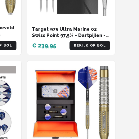
neveld
Target 975 Ultra Marine 02
Swiss Point 97,5% - Dartpijlen -
23 Gram
€ 239,95
P BOL
BEKIJK OP BOL