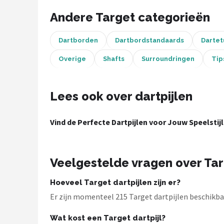
KOTO
Andere Target categorieën
Unicorn
Dartborden
Dartbordstandaards
Dartet
Red Dragon
Overige
Shafts
Surroundringen
Tip
Alle merken →
Lees ook over dartpijlen
Vind de Perfecte Dartpijlen voor Jouw Speelstijl
Veelgestelde vragen over Tar
Hoeveel Target dartpijlen zijn er?
Er zijn momenteel 215 Target dartpijlen beschikbaa
Wat kost een Target dartpijl?