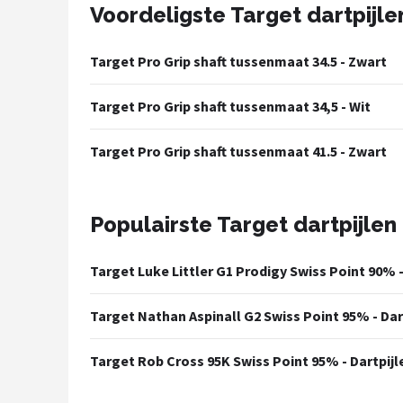
Voordeligste Target dartpijle
Dartshop
Target Pro Grip shaft tussenmaat 34.5 - Zwart
POPULAIRE MERKEN
Target
Target Pro Grip shaft tussenmaat 34,5 - Wit
Winmau
Target Pro Grip shaft tussenmaat 41.5 - Zwart
Bull's
Populairste Target dartpijlen
Dart
Target Luke Littler G1 Prodigy Swiss Point 90% -
ABC Darts
Target Nathan Aspinall G2 Swiss Point 95% - Dar
Mission
Target Rob Cross 95K Swiss Point 95% - Dartpijl
Harrows