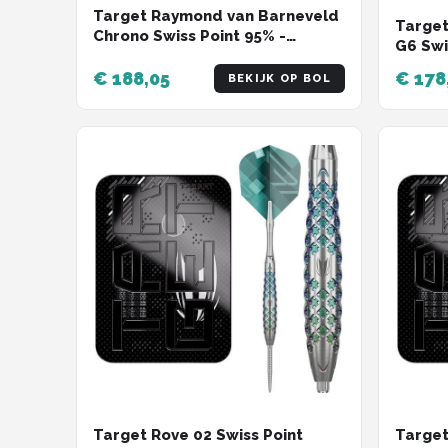
Target Raymond van Barneveld
Target
Chrono Swiss Point 95% -
G6 Swi
Dartpijlen
23 Gr
€ 188,05
€ 178
BEKIJK OP BOL
Target Rove 02 Swiss Point
Target