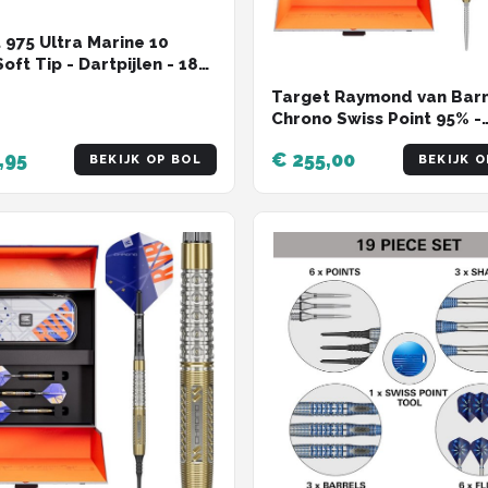
 975 Ultra Marine 10
oft Tip - Dartpijlen - 18
Target Raymond van Bar
Chrono Swiss Point 95% -
Dartpijlen
,95
€ 255,00
BEKIJK OP BOL
BEKIJK O