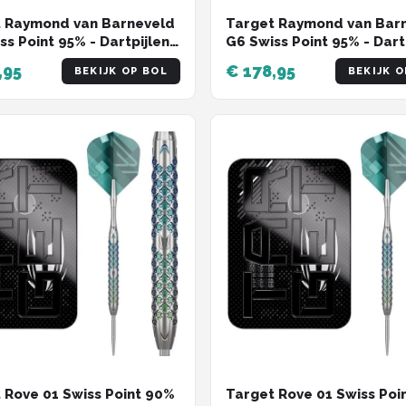
 Raymond van Barneveld
Target Raymond van Bar
ss Point 95% - Dartpijlen
G6 Swiss Point 95% - Dart
am
25 Gram
,95
€ 178,95
BEKIJK OP BOL
BEKIJK O
 Rove 01 Swiss Point 90%
Target Rove 01 Swiss Poi