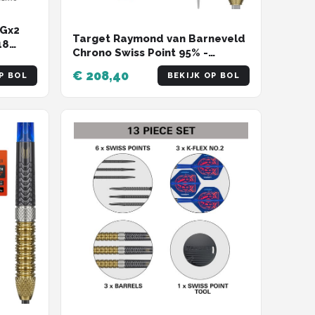
 Gx2
Target Raymond van Barneveld
18
Chrono Swiss Point 95% -
Dartpijlen
€ 208,40
P BOL
BEKIJK OP BOL