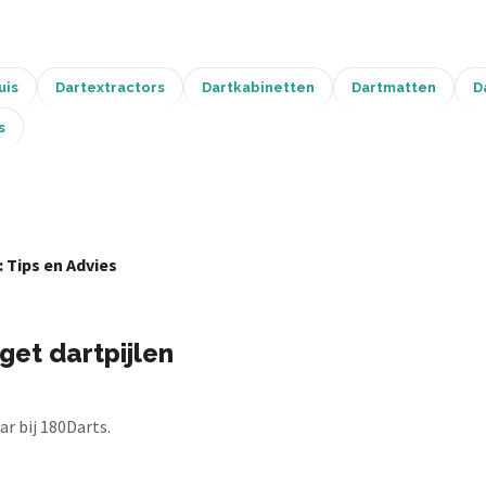
uis
Dartextractors
Dartkabinetten
Dartmatten
D
s
: Tips en Advies
get dartpijlen
r bij 180Darts.