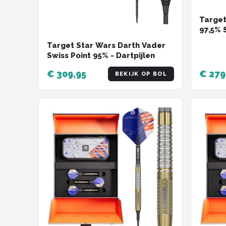
Target
97,5% S
Gram
Target Star Wars Darth Vader
Swiss Point 95% - Dartpijlen
€ 309,95
€ 279
BEKIJK OP BOL