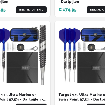
ijlen
- Dartpijlen
,95
€ 174,95
BEKIJK OP BOL
BEKIJK O
 975 Ultra Marine 03
Target 975 Ultra Marine 
oint 97,5% - Dartpijlen -
Swiss Point 97,5% - Dartpi
am
26 Gram