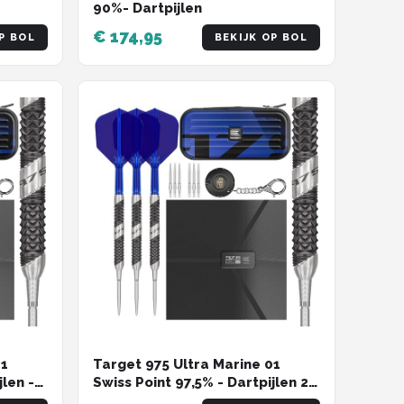
90%- Dartpijlen
€ 174,95
P BOL
BEKIJK OP BOL
01
Target 975 Ultra Marine 01
jlen -
Swiss Point 97,5% - Dartpijlen 24
Gram