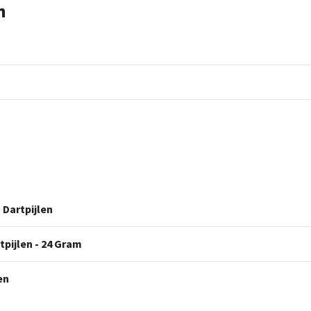
n
 Dartpijlen
tpijlen - 24 Gram
en