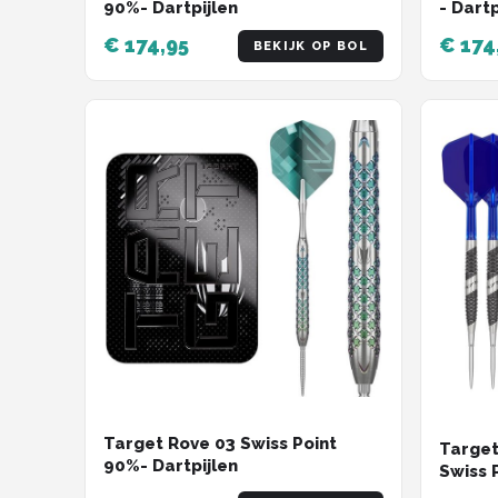
90%- Dartpijlen
- Dartp
€ 174,95
€ 174
BEKIJK OP BOL
Target Rove 03 Swiss Point
Target
90%- Dartpijlen
Swiss P
22 Gr