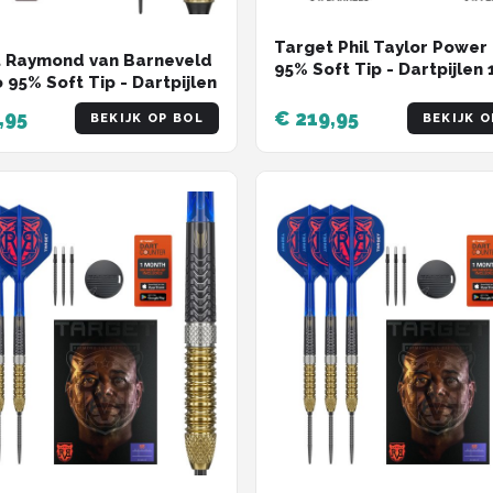
Target Phil Taylor Power
 Raymond van Barneveld
95% Soft Tip - Dartpijlen 
 95% Soft Tip - Dartpijlen
Gram
,95
€ 219,95
BEKIJK OP BOL
BEKIJK O