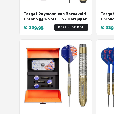
Target Raymond van Barneveld
Target
Chrono 95% Soft Tip - Dartpijlen
Chrono
€ 229,95
€ 229
BEKIJK OP BOL