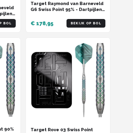
Target Raymond van Barneveld
neveld
G6 Swiss Point 95% - Dartpijlen
pijlen
21 Gram
€ 178,95
P BOL
BEKIJK OP BOL
nt 90%
Target Rove 03 Swiss Point