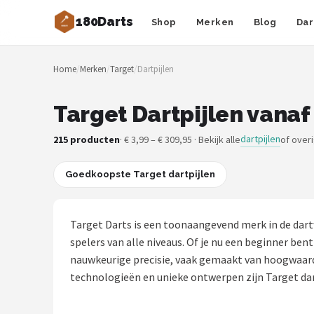
180Darts
Shop
Merken
Blog
Dar
Zoeken
Home
/
Merken
/
Target
/
Dartpijlen
NAVIGATIE
Shop
Target Dartpijlen vanaf
Merken
dartpijlen
215 producten
· € 3,99 – € 309,95 · Bekijk alle
of over
Blog
Goedkoopste Target dartpijlen
Dartspelers
Target Darts is een toonaangevend merk in de dart
Toernooien
spelers van alle niveaus. Of je nu een beginner bent
nauwkeurige precisie, vaak gemaakt van hoogwaard
Spelregels
technologieën en unieke ontwerpen zijn Target dartp
Uitgooilijst