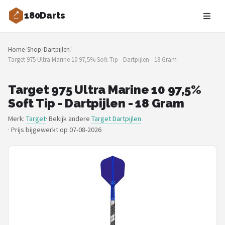
180Darts
Zoeken
Home
/
Shop
/
Dartpijlen
/
NAVIGATIE
Target 975 Ultra Marine 10 97,5% Soft Tip - Dartpijlen - 18 Gram
Shop
Target 975 Ultra Marine 10 97,5%
Merken
Soft Tip - Dartpijlen - 18 Gram
Merk:
Target
· Bekijk andere
Target Dartpijlen
Blog
·
Prijs bijgewerkt op 07-08-2026
Dartspelers
Toernooien
Spelregels
Uitgooilijst