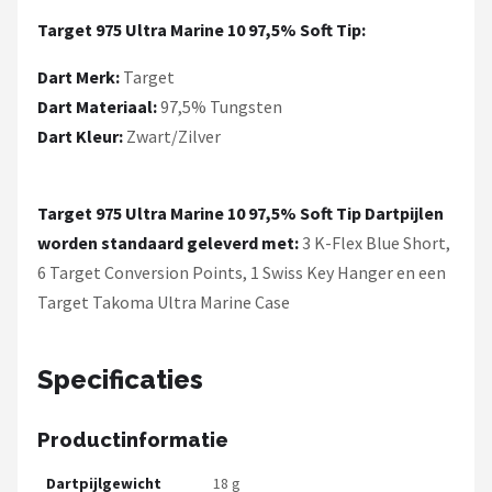
KOTO
Target 975 Ultra Marine 10 97,5% Soft Tip:
Unicorn
Dart Merk:
Target
Dart Materiaal:
97,5% Tungsten
Red Dragon
Dart Kleur:
Zwart/Zilver
Alle merken →
Target 975 Ultra Marine 10 97,5% Soft Tip Dartpijlen
worden standaard geleverd met:
3 K-Flex Blue Short,
6 Target Conversion Points, 1 Swiss Key Hanger en een
Target Takoma Ultra Marine Case
Specificaties
Productinformatie
Dartpijlgewicht
18 g