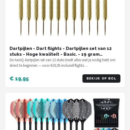
Dartpijlen - Dart flights - Dartpijlen set van 12
stuks - Hoge kwaliteit - Basic. - 19 gram
dartpijlen
De AxinQ dartpijlen set van 12 stuks biedt alles wat je nodig hebt om
direct te beginnen — voor €19,95 inclusief flights…
€ 19,95
BEKIJK OP BOL