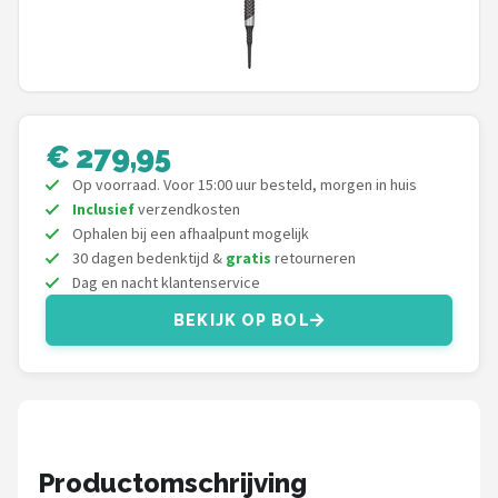
Dartshop
POPULAIRE MERKEN
Target
€ 279,95
Winmau
Op voorraad. Voor 15:00 uur besteld, morgen in huis
Inclusief
verzendkosten
Bull's
Ophalen bij een afhaalpunt mogelijk
30 dagen bedenktijd &
gratis
retourneren
Dag en nacht klantenservice
Dart
BEKIJK OP BOL
ABC Darts
Mission
Harrows
Productomschrijving