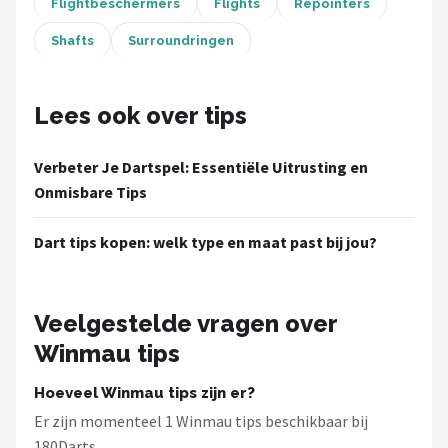
Flightbeschermers
Flights
Repointers
KOTO
Shafts
Surroundringen
Unicorn
Red Dragon
Lees ook over tips
Alle merken →
Verbeter Je Dartspel: Essentiële Uitrusting en
Onmisbare Tips
Dart tips kopen: welk type en maat past bij jou?
Veelgestelde vragen over
Winmau tips
Hoeveel Winmau tips zijn er?
Er zijn momenteel 1 Winmau tips beschikbaar bij
180Darts.