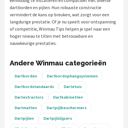
eenvoudig te installeren en compatibel met diverse
dartborden en pijlen. Hun robuuste constructie
Dartshop
vermindert de kans op breuken, wat zorgt voor een
POPULAIRE MERKEN
langdurige prestatie. Of je nu speelt voor ontspanning
of competitie, Winmau Tips helpen je spel naar een
Target
hoger niveau te tillen met betrouwbare en
nauwkeurige prestaties.
Winmau
Bull's
Andere Winmau categorieën
Dart
Dartborden
Dartbordophangsystemen
Dartbordstandaards
Dartetuis
ABC Darts
Dartextractors
Dartkabinetten
Mission
Dartmatten
Dartpijlbeschermers
Harrows
Dartpijlen
Dartpijlslijpers