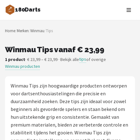
180Darts
Zoeken
Home
/
Merken
/
Winmau
/
Tips
NAVIGATIE
Shop
Winmau Tips vanaf € 23,99
tips
1 product
· € 23,99 – € 23,99 · Bekijk alle
of overige
Merken
Winmau producten
Blog
Winmau Tips zijn hoogwaardige producten ontworpen
Dartspelers
voor dartsenthousiastelingen die precisie en
duurzaamheid zoeken. Deze tips zijn ideaal voor zowel
Toernooien
beginners als gevorderde spelers en staan bekend om
hun uitstekende grip en consistentie. Gemaakt van
Spelregels
premium materialen, bieden ze verbeterde controle en
stabiliteit tijdens het gooien. Winmau Tips zijn
Uitgooilijst