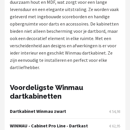
duurzaam hout en MDF, wat zorgt voor een lange
levensduur en een elegante uitstraling. Ze worden vaak
Dartshop
geleverd met ingebouwde scoreborden en handige
POPULAIRE MERKEN
opbergruimte voor darts en accessoires. De kabinetten
bieden niet alleen bescherming voor je dartbord, maar
Target
ook een decoratief element in elke ruimte. Met een
verscheidenheid aan designs en afwerkingen is er voor
Winmau
ieder interieur een geschikt Winmau dartkabinet. Ze
zijn eenvoudig te installeren en perfect voor elke
Bull's
dartliefhebber.
Dart
Voordeligste Winmau
ABC Darts
dartkabinetten
Mission
Dartkabinet Winmau zwart
€ 54,98
Harrows
WINMAU - Cabinet Pro Line - Dartkast
€ 62,95