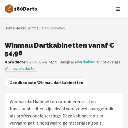
180Darts
Zoeken
Home
/
Merken
/
Winmau
/
Dartkabinetten
NAVIGATIE
Shop
Winmau Dartkabinetten vanaf €
54,98
Merken
dartkabinetten
4 producten
· € 54,98 – € 74,99 · Bekijk alle
of overige
Winmau producten
Blog
Dartspelers
Goedkoopste Winmau dartkabinetten
Toernooien
Winmau dartkabinetten combineren stijl en
functionaliteit en zijn ideaal voor zowel thuisgebruik
Spelregels
als professionele settings. Deze kabinetten zijn
vervaardigd uit hoogwaardige materialen zoals
Uitgooilijst