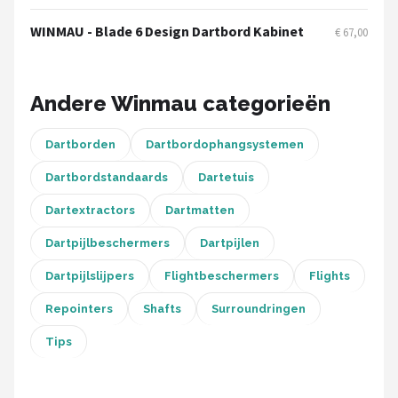
KOTO
WINMAU - Blade 6 Design Dartbord Kabinet
€ 67,00
Unicorn
Red Dragon
Andere Winmau categorieën
Alle merken →
Dartborden
Dartbordophangsystemen
Dartbordstandaards
Dartetuis
Dartextractors
Dartmatten
Dartpijlbeschermers
Dartpijlen
Dartpijlslijpers
Flightbeschermers
Flights
Repointers
Shafts
Surroundringen
Tips