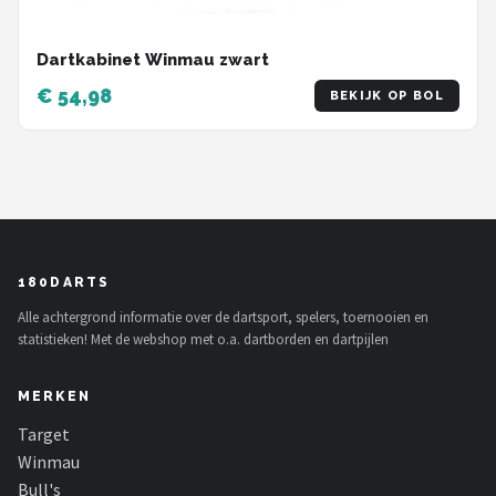
Dartkabinet Winmau zwart
€ 54,98
BEKIJK OP BOL
180DARTS
Alle achtergrond informatie over de dartsport, spelers, toernooien en
statistieken! Met de webshop met o.a. dartborden en dartpijlen
MERKEN
Target
Winmau
Bull's