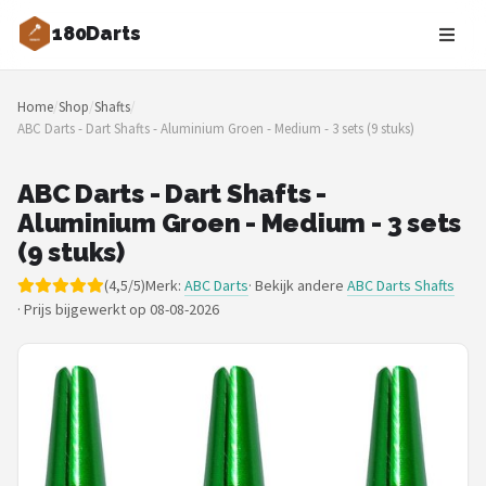
180Darts
Zoeken
Home
/
Shop
/
Shafts
/
NAVIGATIE
ABC Darts - Dart Shafts - Aluminium Groen - Medium - 3 sets (9 stuks)
Shop
ABC Darts - Dart Shafts -
Merken
Aluminium Groen - Medium - 3 sets
(9 stuks)
Blog
(4,5/5)
Merk:
ABC Darts
· Bekijk andere
ABC Darts Shafts
·
Prijs bijgewerkt op 08-08-2026
Dartspelers
Toernooien
Spelregels
Uitgooilijst