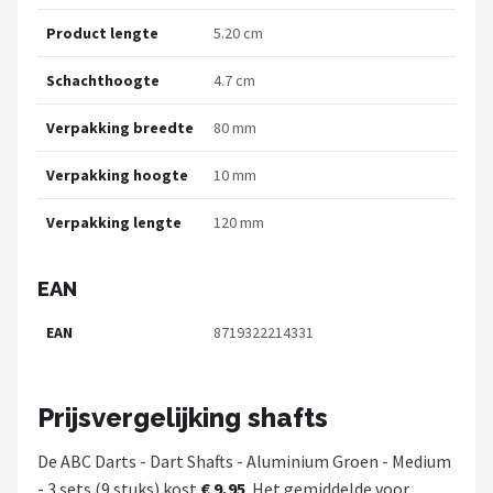
Product lengte
5.20 cm
Schachthoogte
4.7 cm
Verpakking breedte
80 mm
Verpakking hoogte
10 mm
Verpakking lengte
120 mm
EAN
EAN
8719322214331
Prijsvergelijking shafts
De ABC Darts - Dart Shafts - Aluminium Groen - Medium
- 3 sets (9 stuks) kost
€ 9,95
. Het gemiddelde voor