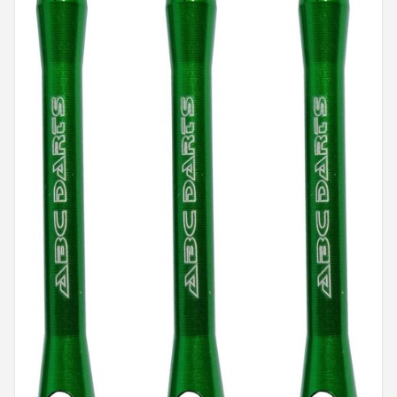
Dartshop
POPULAIRE MERKEN
Target
Winmau
Bull's
Dart
ABC Darts
Mission
Harrows