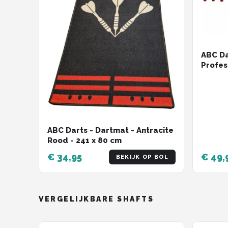
ABC Da
Profes
Boxer 
ABC Darts - Dartmat - Antracite
Rood - 241 x 80 cm
€ 34,95
€ 49,
BEKIJK OP BOL
VERGELIJKBARE SHAFTS