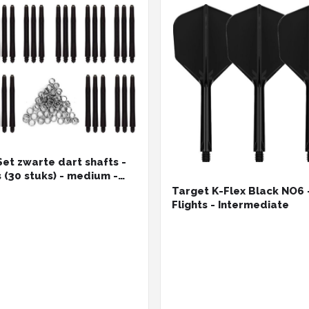
Set zwarte dart shafts -
s (30 stuks) - medium -
hafts - plus 8 sets (24
Target K-Flex Black NO6 
 veerringen - Cadeau
Flights - Intermediate