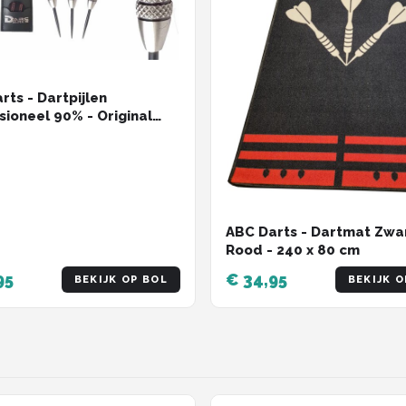
rts - Dartpijlen
sioneel 90% - Original
Knurl - 22 gram
ABC Darts - Dartmat Zwa
Rood - 240 x 80 cm
95
€ 34,95
BEKIJK OP BOL
BEKIJK O