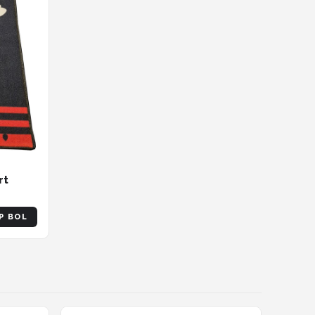
rt
P BOL