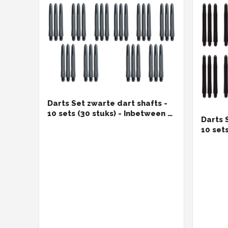
Darts Set zwarte dart shafts -
10 sets (30 stuks) - Inbetween -
Darts 
darts shafts - Cadeau
10 set
darts s
stuks)