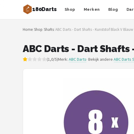
180Darts
Shop
Merken
Blog
Dar
Zoeken
Home
/
Shop
/
Shafts
/
ABC Darts - Dart Shafts - Kunststof Black V Blauw 
NAVIGATIE
Shop
ABC Darts - Dart Shafts 
Merken
(1,0/5)
Merk:
ABC Darts
· Bekijk andere
ABC Darts 
Blog
Dartspelers
Toernooien
Spelregels
Uitgooilijst