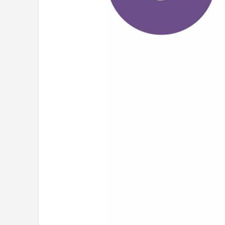
Dartshop
POPULAIRE MERKEN
Target
Winmau
Bull's
Dart
ABC Darts
Mission
Harrows