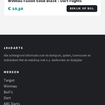
Winmau Fusion Solid Black - Dart Flights
€ 10,50
BEKIJK OP BOL
180DARTS
Alle achtergrond informatie over de dartsport, spelers, toernooien en
statistieken! Met de webshop met o.a. dartborden en dartpijlen
MERKEN
Target
Winmau
Bull's
Dart
ABC Darts