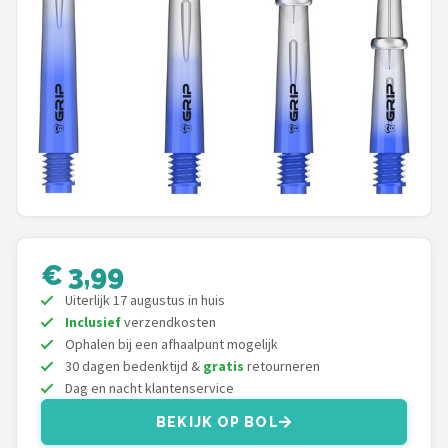
Dartshop
POPULAIRE MERKEN
Target
Winmau
Bull's
Dart
€ 3,99
Uiterlijk 17 augustus in huis
ABC Darts
Inclusief
verzendkosten
Ophalen bij een afhaalpunt mogelijk
Mission
30 dagen bedenktijd &
gratis
retourneren
Dag en nacht klantenservice
Harrows
BEKIJK OP BOL