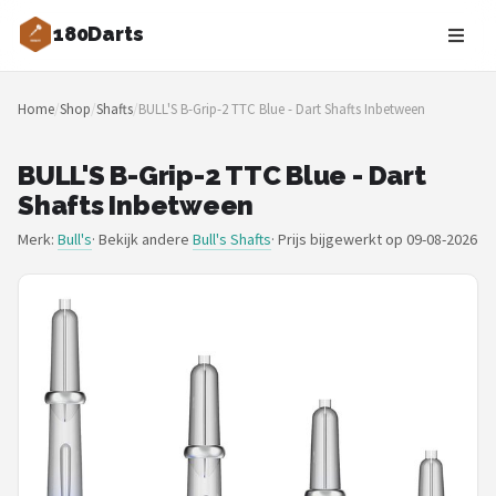
180Darts
Zoeken
Home
/
Shop
/
Shafts
/
BULL'S B-Grip-2 TTC Blue - Dart Shafts Inbetween
NAVIGATIE
Shop
BULL'S B-Grip-2 TTC Blue - Dart
Shafts Inbetween
Merken
Merk:
Bull's
· Bekijk andere
Bull's Shafts
·
Prijs bijgewerkt op 09-08-2026
Blog
Dartspelers
Toernooien
Spelregels
Uitgooilijst