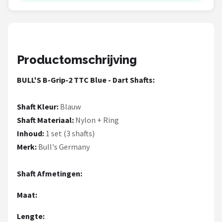
KOTO
Unicorn
Red Dragon
Productomschrijving
Alle merken →
BULL'S B-Grip-2 TTC Blue - Dart Shafts:
Shaft Kleur:
Blauw
Shaft Materiaal:
Nylon + Ring
Inhoud:
1 set (3 shafts)
Merk:
Bull's Germany
Shaft Afmetingen:
Maat:
Lengte: