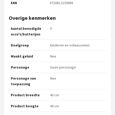
EAN
8720812150688
Overige kenmerken
Aantal benodigde
0
accu's/batterijen
Doelgroep
Kinderen en volwassenen
Maakt geluid
Nee
Personage
Geen personage
Personage van
Nee
toepassing
Product breedte
40 cm
Product hoogte
40 cm