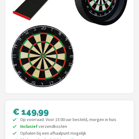
Dartshop
POPULAIRE MERKEN
Target
Winmau
Bull's
Dart
ABC Darts
€ 149,99
Mission
Op voorraad. Voor 15:00 uur besteld, morgen in huis
Harrows
Inclusief
verzendkosten
Ophalen bij een afhaalpunt mogelijk