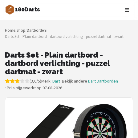
180Darts
Zoeken
Home
/
Shop
/
Dartborden
/
NAVIGATIE
Darts Set - Plain dartbord - dartbord verlichting - puzzel dartmat - zwart
Shop
Darts Set - Plain dartbord -
Merken
dartbord verlichting - puzzel
dartmat - zwart
Blog
(3,0/5)
Merk:
Dart
· Bekijk andere
Dart Dartborden
·
Prijs bijgewerkt op 07-08-2026
Dartspelers
Toernooien
Spelregels
Uitgooilijst