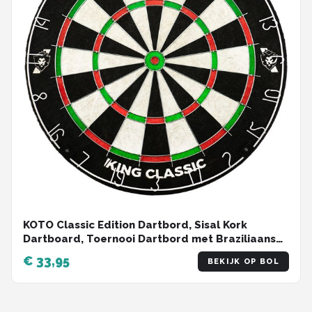
KOTO Classic Edition Dartbord, Sisal Kork
Dartboard, Toernooi Dartbord met Braziliaans
sisal, Incl. Montagesysteem, Dartspel Beginners
€ 33,95
BEKIJK OP BOL
& Ervaren spelers