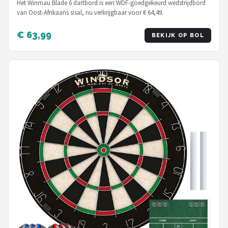
Het Winmau Blade 6 dartbord is een WDF-goedgekeurd wedstrijdbord
van Oost-Afrikaans sisal, nu verkrijgbaar voor € 64,49.
€ 63,99
BEKIJK OP BOL