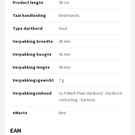
Product lengte
90 cm
Taal handleiding
Nederlands
Type dartbord
Sisal
Verpakking breedte
45 mm
Verpakking hoogte
45 mm
Verpakking lengte
96 mm
Verpakkingsgewicht
7 g
Verpakkingsinhoud
1x A-Merk Plain dartbord - Dartbord
verlichting - Dartmat
eWaste
Nee
EAN