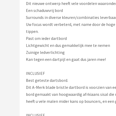
Dit nieuwe ontwerp heeft vele voordelen waaronder
Een schaduwvrij bord
Surrounds in diverse kleuren/combinaties leverbaa
Uw focus wordt verbeterd, met name door de hoge k
tippen.
Past om ieder dartbord
Lichtgewicht en dus gemakkelijk mee te nemen
Zuinige ledverlichting
Kan tegen een dartpijl en gaat dus jaren mee!
INCLUSIEF
Best geteste dartsbord.
Dit A-Merk blade bristle dartbord is voorzien van ee
bord gemaakt van hoogwaardig afrkiaans sisal die ni
heeft u vele malen mider kans op bouncers, en een 
INCLUSIEF