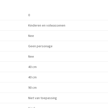
0
Kinderen en volwassenen
Nee
Geen personage
Nee
40 cm
40 cm
90 cm
Niet van toepassing