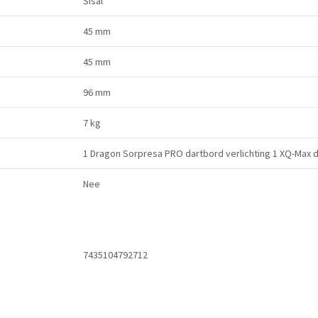
Sisal
45 mm
45 mm
96 mm
7 kg
1 Dragon Sorpresa PRO dartbord verlichting 1 XQ-Max da
Nee
7435104792712