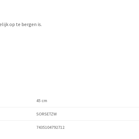
ijk op te bergen is.
45 cm
SORSETZW
7435104792712