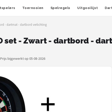
tspelers
Toernooien
Spelregels
Uitgooilijst
Dar
ord - dartmat - dartbord verlichting
 set - Zwart - dartbord - da
·
Prijs bijgewerkt op 05-08-2026