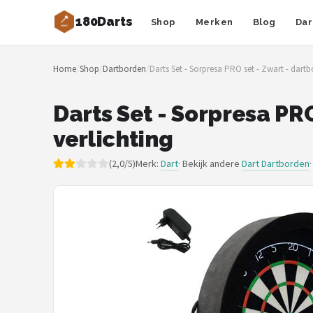
180Darts
Shop
Merken
Blog
Dar
Zoeken
Home
/
Shop
/
Dartborden
/
Darts Set - Sorpresa PRO set - Zwart - dartb
NAVIGATIE
Shop
Darts Set - Sorpresa PRO
verlichting
Merken
(2,0/5)
Merk:
Dart
· Bekijk andere
Dart Dartborden
Blog
Dartspelers
Toernooien
Spelregels
Uitgooilijst