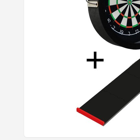
Dartshop
POPULAIRE MERKEN
Target
Winmau
Bull's
Dart
ABC Darts
Mission
Harrows