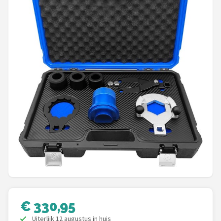
Dartshop
POPULAIRE MERKEN
Target
Winmau
Bull's
Dart
ABC Darts
Mission
Harrows
€ 330,95
Uiterlijk 12 augustus in huis