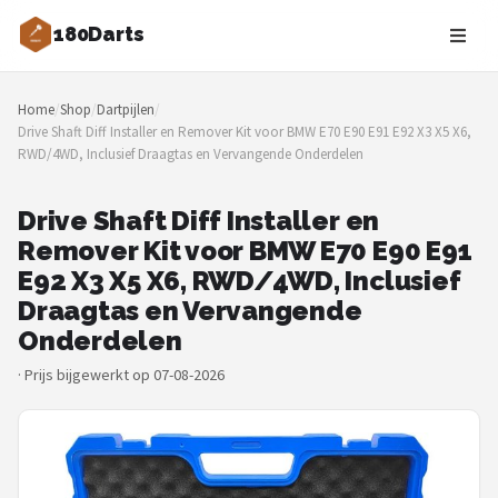
180Darts
Zoeken
Home
/
Shop
/
Dartpijlen
/
NAVIGATIE
Drive Shaft Diff Installer en Remover Kit voor BMW E70 E90 E91 E92 X3 X5 X6,
RWD/4WD, Inclusief Draagtas en Vervangende Onderdelen
Shop
Merken
Drive Shaft Diff Installer en
Remover Kit voor BMW E70 E90 E91
Blog
E92 X3 X5 X6, RWD/4WD, Inclusief
Draagtas en Vervangende
Dartspelers
Onderdelen
·
Prijs bijgewerkt op 07-08-2026
Toernooien
Spelregels
Uitgooilijst