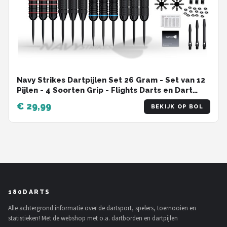
Navy Strikes Dartpijlen Set 26 Gram - Set van 12
Pijlen - 4 Soorten Grip - Flights Darts en Dart
Shafts - Darten - 108 Delige Set - Incl Add-a-
€ 29,99
BEKIJK OP BOL
Gram 27 Gram
180DARTS
Alle achtergrond informatie over de dartsport, spelers, toernooien en
statistieken! Met de webshop met o.a. dartborden en dartpijlen