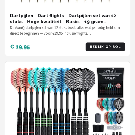
Dartpijlen - Dart flights - Dartpijlen set van 12
stuks - Hoge kwaliteit - Basic. - 19 gram
dartpijlen
De AxinQ dartpijlen set van 12 stuks biedt alles wat je nodig hebt om
direct te beginnen — voor €19,95 inclusief flights…
€ 19,95
BEKIJK OP BOL