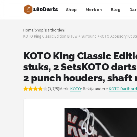
180Darts
Shop
Merken
Blog
Dar
Zoeken
Home
/
Shop
/
Dartborden
/
NAVIGATIE
KOTO King Classic Edition Blauw + Surround +KOTO Accessory Kit Steel
Shop
KOTO King Classic Editi
Merken
stuks, 2 SetsKOTO darts
Blog
2 punch houders, shaft 
Dartspelers
(3,7/5)
Merk:
KOTO
· Bekijk andere
KOTO Dartbor
Toernooien
Spelregels
Uitgooilijst