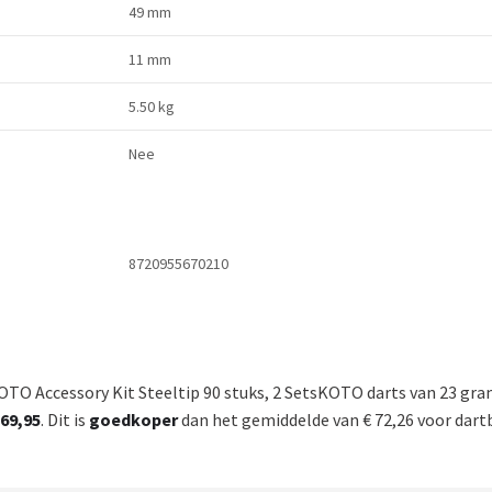
49 mm
11 mm
5.50 kg
Nee
8720955670210
TO Accessory Kit Steeltip 90 stuks, 2 SetsKOTO darts van 23 gra
 69,95
. Dit is
goedkoper
dan het gemiddelde van € 72,26 voor dartb