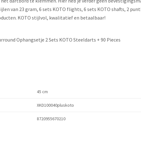
 het dartbord te klemmen. Hier heb je verder geen bevestigingsm
jlen van 23 gram, 6 sets KOTO flights, 6 sets KOTO shafts, 2 punt
ducten. KOTO stijlvol, kwalitatief en betaalbaar!
rround Ophangsetje 2 Sets KOTO Steeldarts + 90 Pieces
45 cm
XKD100040pluskoto
8720955670210