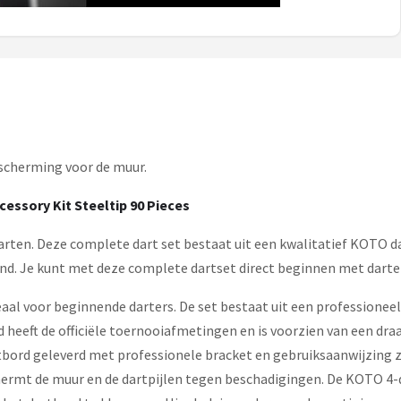
escherming voor de muur.
essory Kit Steeltip 90 Pieces
darten. Deze complete dart set bestaat uit een kwalitatief KOTO d
nd. Je kunt met deze complete dartset direct beginnen met darte
eaal voor beginnende darters. De set bestaat uit een professionee
 heeft de officiële toernooiafmetingen en is voorzien van een draa
ord geleverd met professionele bracket en gebruiksaanwijzing zo
ermt de muur en de dartpijlen tegen beschadigingen. De KOTO 4-