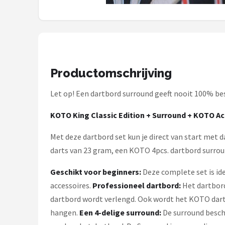
KOTO
Unicorn
Red Dragon
Productomschrijving
Alle merken →
Let op! Een dartbord surround geeft nooit 100% b
KOTO King Classic Edition + Surround + KOTO Acc
Met deze dartbord set kun je direct van start met 
darts van 23 gram, een KOTO 4pcs. dartbord surrou
Geschikt voor beginners:
Deze complete set is id
accessoires.
Professioneel dartbord:
Het dartbord
dartbord wordt verlengd. Ook wordt het KOTO dartb
hangen.
Een 4-delige surround:
De surround besch