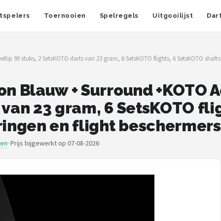
tspelers
Toernooien
Spelregels
Uitgooilijst
Dar
tip 90 stuks, 2 SetsKOTO darts van 23 gram, 6 SetsKOTO flights, 6 SetsKOTO shafts,
on Blauw + Surround +KOTO Ac
 van 23 gram, 6 SetsKOTO fli
ringen en flight beschermers
den
·
Prijs bijgewerkt op 07-08-2026