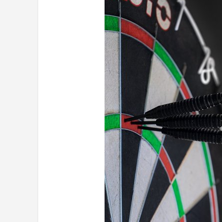
Dartshop
POPULAIRE MERKEN
Target
Winmau
Bull's
Dart
ABC Darts
Mission
Harrows