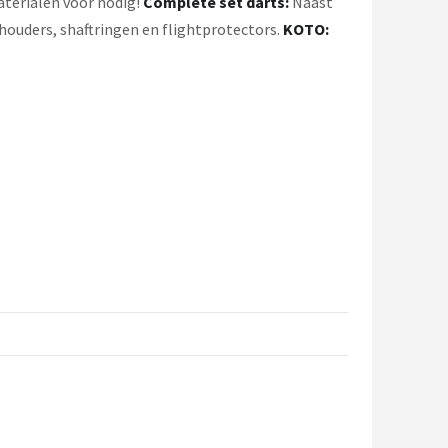
aterialen voor nodig!
Complete set darts:
Naast
houders, shaftringen en flightprotectors.
KOTO: