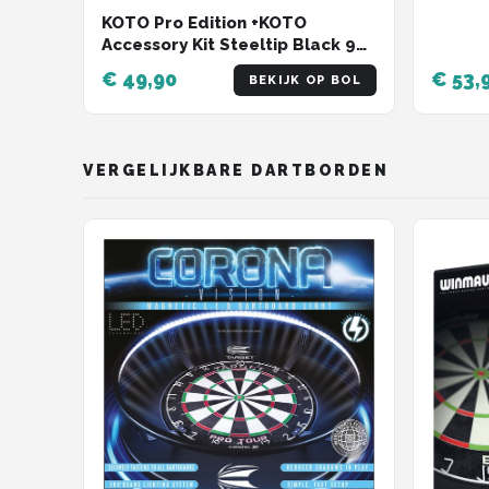
Dartma
KOTO Pro Edition +KOTO
Dartpi
Accessory Kit Steeltip Black 90
Oche, 
Pieces, Complete DartSet,
Ihnen 
€ 49,90
€ 53,
BEKIJK OP BOL
Dartbord
VERGELIJKBARE DARTBORDEN