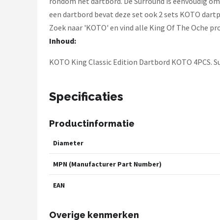
rondom het dartbord. De Surround is eenvoudig om
een dartbord bevat deze set ook 2 sets KOTO dartpi
Zoek naar 'KOTO' en vind alle King Of The Oche pro
Inhoud:
KOTO King Classic Edition Dartbord KOTO 4PCS. Su
Specificaties
Productinformatie
Diameter
MPN (Manufacturer Part Number)
EAN
Overige kenmerken