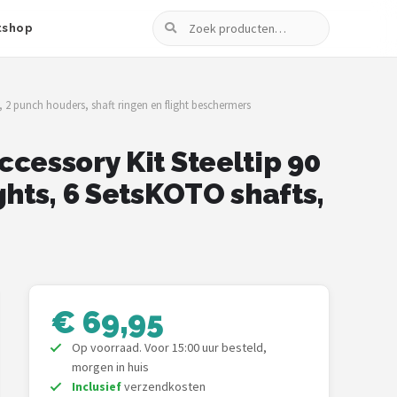
Zoeken
tshop
 2 punch houders, shaft ringen en flight beschermers
cessory Kit Steeltip 90
ghts, 6 SetsKOTO shafts,
€ 69,95
Op voorraad. Voor 15:00 uur besteld,
morgen in huis
Inclusief
verzendkosten