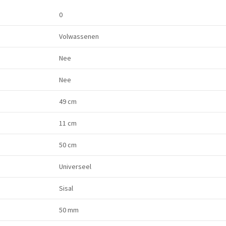
0
Volwassenen
Nee
Nee
49 cm
11 cm
50 cm
Universeel
Sisal
50 mm