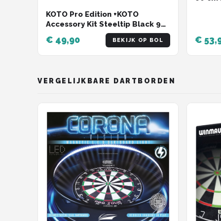
Dartma
KOTO Pro Edition +KOTO
Dartpi
Accessory Kit Steeltip Black 90
Oche, 
Pieces, Complete DartSet,
Ihnen 
€ 49,90
€ 53,
BEKIJK OP BOL
Dartbord
VERGELIJKBARE DARTBORDEN