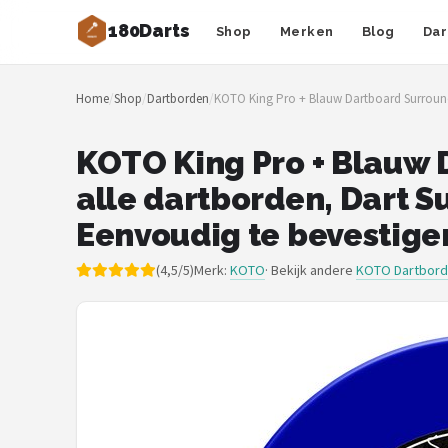
180Darts
Shop
Merken
Blog
Dar
Zoeken
Home
/
Shop
/
Dartborden
/
KOTO King Pro + Blauw Dartboard Surround
NAVIGATIE
Shop
KOTO King Pro + Blauw 
alle dartborden, Dart 
Merken
Eenvoudig te bevestige
Blog
(4,5/5)
Merk:
KOTO
· Bekijk andere
KOTO Dartbor
Dartspelers
Toernooien
Spelregels
Uitgooilijst