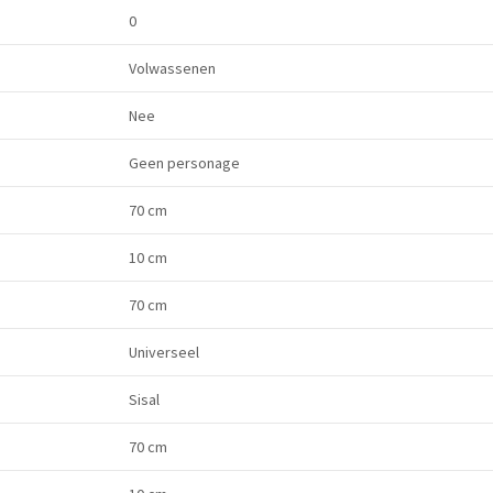
0
Volwassenen
Nee
Geen personage
70 cm
10 cm
70 cm
Universeel
Sisal
70 cm