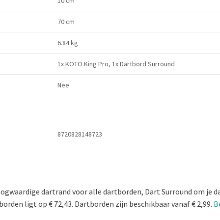
10 cm
70 cm
6.84 kg
1x KOTO King Pro, 1x Dartbord Surround
Nee
8720828148723
gwaardige dartrand voor alle dartborden, Dart Surround om je d
borden ligt op € 72,43. Dartborden zijn beschikbaar vanaf € 2,99.
B