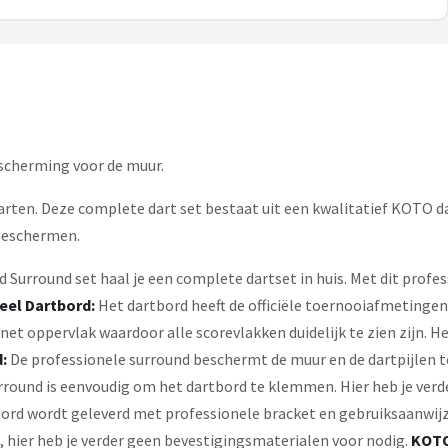
escherming voor de muur.
darten. Deze complete dart set bestaat uit een kwalitatief KOTO d
 beschermen.
Surround set haal je een complete dartset in huis. Met dit profes
eel Dartbord:
Het dartbord heeft de officiële toernooiafmetingen 
et oppervlak waardoor alle scorevlakken duidelijk te zien zijn. Het
d:
De professionele surround beschermt de muur en de dartpijlen 
round is eenvoudig om het dartbord te klemmen. Hier heb je verd
rd wordt geleverd met professionele bracket en gebruiksaanwijzi
 hier heb je verder geen bevestigingsmaterialen voor nodig.
KOT