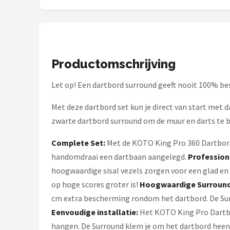
KOTO
Unicorn
Red Dragon
Productomschrijving
Alle merken →
Let op! Een dartbord surround geeft nooit 100% b
Met deze dartbord set kun je direct van start met 
zwarte dartbord surround om de muur en darts te
Complete Set:
Met de KOTO King Pro 360 Dartbord 
handomdraai een dartbaan aangelegd.
Profession
hoogwaardige sisal vezels zorgen voor een glad en n
op hoge scores groter is!
Hoogwaardige Surroun
cm extra bescherming rondom het dartbord. De Sur
Eenvoudige installatie:
Het KOTO King Pro Dartbo
hangen. De Surround klem je om het dartbord heen,