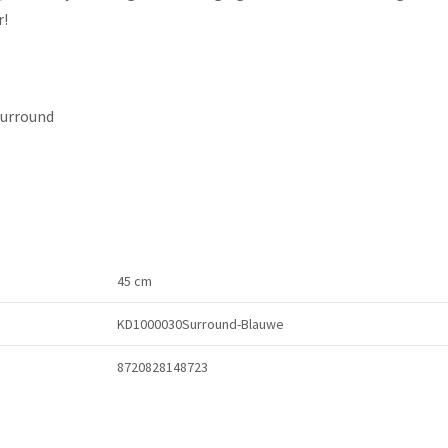
r!
Surround
45 cm
KD1000030Surround-Blauwe
8720828148723