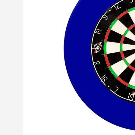
Dartshop
POPULAIRE MERKEN
Target
Winmau
Bull's
Dart
ABC Darts
Mission
Harrows