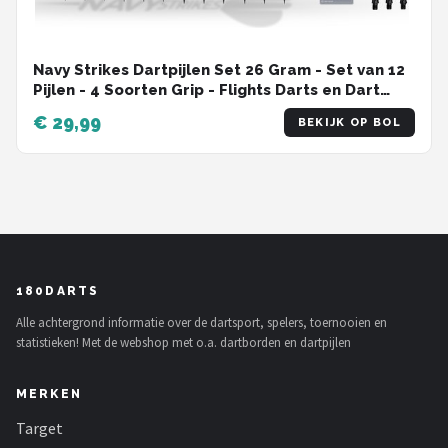
Navy Strikes Dartpijlen Set 26 Gram - Set van 12
Pijlen - 4 Soorten Grip - Flights Darts en Dart
Shafts - Darten - 108 Delige Set - Incl Add-a-
€ 29,99
BEKIJK OP BOL
Gram 27 Gram
180DARTS
Alle achtergrond informatie over de dartsport, spelers, toernooien en
statistieken! Met de webshop met o.a. dartborden en dartpijlen
MERKEN
Target