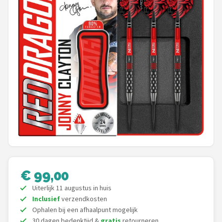
Dartshop
POPULAIRE MERKEN
Target
Winmau
Bull's
Dart
ABC Darts
€ 99,00
Mission
Uiterlijk 11 augustus in huis
Inclusief
verzendkosten
Harrows
Ophalen bij een afhaalpunt mogelijk
30 dagen bedenktijd &
gratis
retourneren