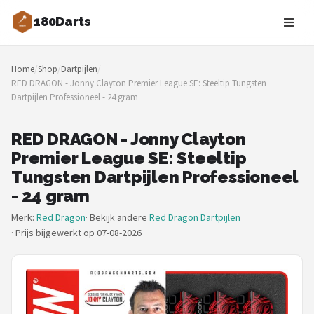
180Darts
Zoeken
Home
/
Shop
/
Dartpijlen
/
NAVIGATIE
RED DRAGON - Jonny Clayton Premier League SE: Steeltip Tungsten
Dartpijlen Professioneel - 24 gram
Shop
Merken
RED DRAGON - Jonny Clayton
Premier League SE: Steeltip
Blog
Tungsten Dartpijlen Professioneel
- 24 gram
Dartspelers
Merk:
Red Dragon
· Bekijk andere
Red Dragon Dartpijlen
·
Prijs bijgewerkt op 07-08-2026
Toernooien
Spelregels
Uitgooilijst