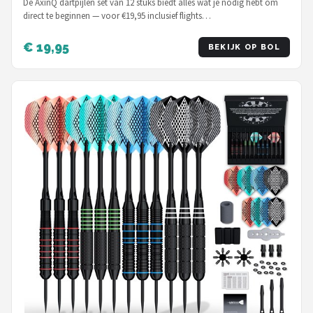
dartpijlen
De AxinQ dartpijlen set van 12 stuks biedt alles wat je nodig hebt om
direct te beginnen — voor €19,95 inclusief flights…
€ 19,95
BEKIJK OP BOL