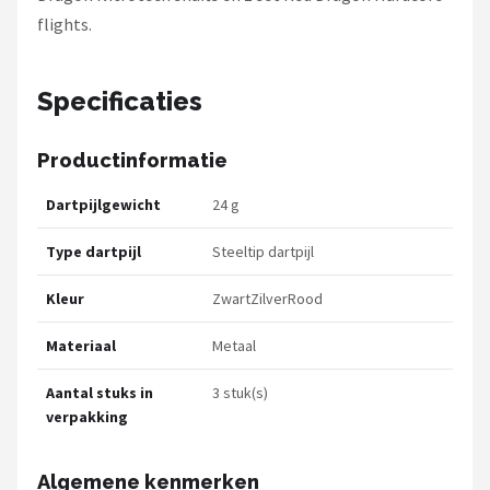
flights.
Specificaties
Productinformatie
Dartpijlgewicht
24 g
Type dartpijl
Steeltip dartpijl
Kleur
ZwartZilverRood
Materiaal
Metaal
Aantal stuks in
3 stuk(s)
verpakking
Algemene kenmerken