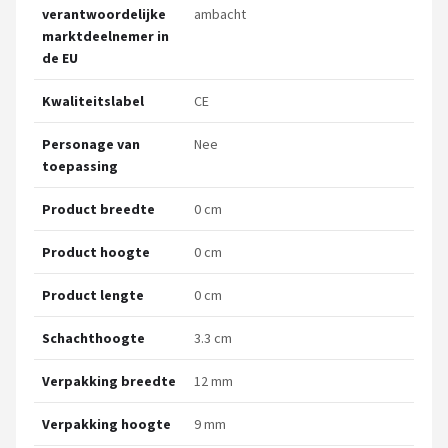
verantwoordelijke
ambacht
marktdeelnemer in
de EU
Kwaliteitslabel
CE
Personage van
Nee
toepassing
Product breedte
0 cm
Product hoogte
0 cm
Product lengte
0 cm
Schachthoogte
3.3 cm
Verpakking breedte
12 mm
Verpakking hoogte
9 mm