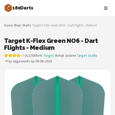
180Darts
Zoeken
Home
/
Shop
/
Shafts
/
Target K-Flex Green NO6 - Dart Flights - Medium
NAVIGATIE
Shop
Target K-Flex Green NO6 - Dart
Flights - Medium
Merken
(4,3/5)
Merk:
Target
· Bekijk andere
Target Shafts
·
Prijs bijgewerkt op 06-08-2026
Blog
Dartspelers
Toernooien
Spelregels
Uitgooilijst