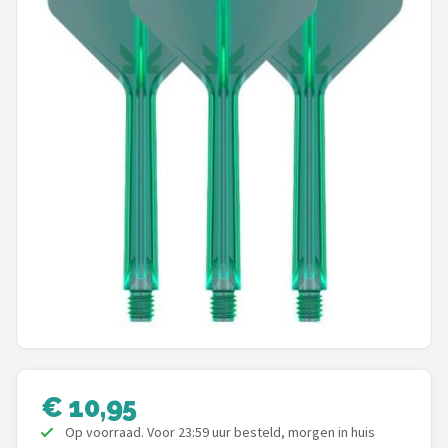
Dartshop
POPULAIRE MERKEN
Target
Winmau
Bull's
Dart
ABC Darts
Mission
€ 10,95
Harrows
Op voorraad. Voor 23:59 uur besteld, morgen in huis