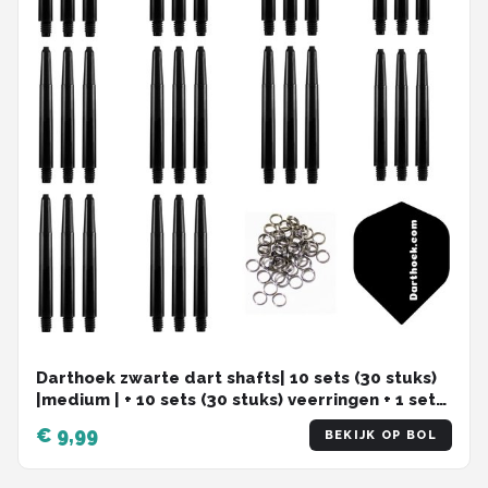
Darthoek zwarte dart shafts| 10 sets (30 stuks)
|medium | + 10 sets (30 stuks) veerringen + 1 set
darthoek flights
€ 9,99
BEKIJK OP BOL