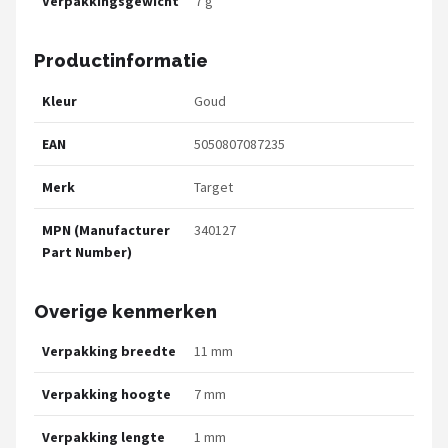
Verpakkingsgewicht
7 g
Productinformatie
Kleur
Goud
EAN
5050807087235
Merk
Target
MPN (Manufacturer
340127
Part Number)
Overige kenmerken
Verpakking breedte
11 mm
Verpakking hoogte
7 mm
Verpakking lengte
1 mm