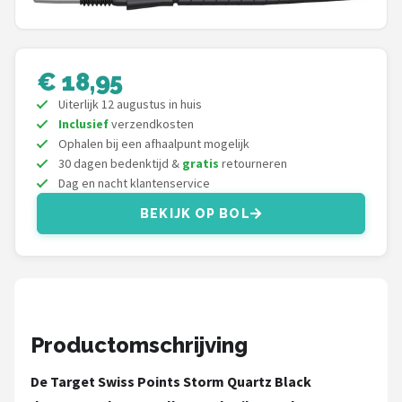
Dartshop
POPULAIRE MERKEN
€ 18,95
Target
Uiterlijk 12 augustus in huis
Inclusief
verzendkosten
Ophalen bij een afhaalpunt mogelijk
Winmau
30 dagen bedenktijd &
gratis
retourneren
Dag en nacht klantenservice
Bull's
BEKIJK OP BOL
Dart
ABC Darts
Mission
Productomschrijving
Harrows
De Target Swiss Points Storm Quartz Black