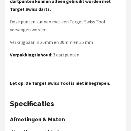
dartpunten kunnen alleen gebruikt worden met
KOTO
Target Swiss darts.
Unicorn
Deze punten kunnen met een Target Swiss Tool
vervangen worden.
Red Dragon
Verkrijgbaar in 26mm en 30mm en 35 mm
Alle merken →
Verpakkingsinhoud
: 3 dartpunten
Let op: De Target Swiss Tool is niet inbegrepen.
Specificaties
Afmetingen & Maten