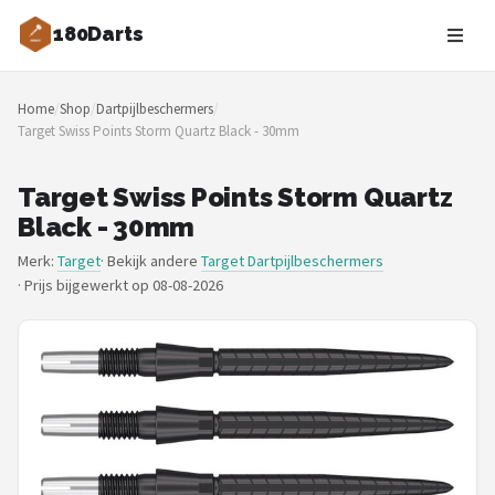
180Darts
Zoeken
Home
/
Shop
/
Dartpijlbeschermers
/
NAVIGATIE
Target Swiss Points Storm Quartz Black - 30mm
Shop
Target Swiss Points Storm Quartz
Merken
Black - 30mm
Merk:
Target
· Bekijk andere
Target Dartpijlbeschermers
Blog
·
Prijs bijgewerkt op 08-08-2026
Dartspelers
Toernooien
Spelregels
Uitgooilijst