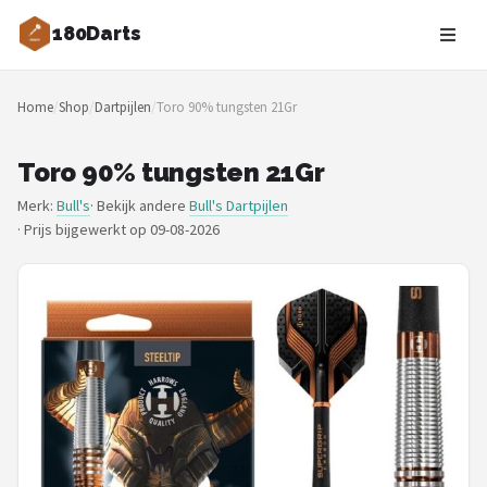
180Darts
Zoeken
Home
/
Shop
/
Dartpijlen
/
Toro 90% tungsten 21Gr
NAVIGATIE
Shop
Toro 90% tungsten 21Gr
Merk:
Bull's
· Bekijk andere
Bull's Dartpijlen
Merken
·
Prijs bijgewerkt op 09-08-2026
Blog
Dartspelers
Toernooien
Spelregels
Uitgooilijst