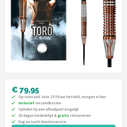
Dartshop
POPULAIRE MERKEN
Target
Winmau
Bull's
Dart
ABC Darts
€ 79,95
Op voorraad. Voor 23:59 uur besteld, morgen in huis
Mission
Inclusief
verzendkosten
Ophalen bij een afhaalpunt mogelijk
Harrows
30 dagen bedenktijd &
gratis
retourneren
Dag en nacht klantenservice