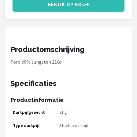
KOTO
BEKIJK OP BOL
Unicorn
Red Dragon
Alle merken →
Productomschrijving
Toro 90% tungsten 21Gr
Specificaties
Productinformatie
Dartpijlgewicht
21 g
Type dartpijl
Steeltip dartpijl