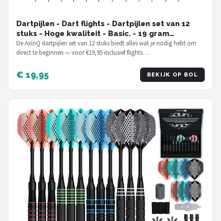
Dartpijlen - Dart flights - Dartpijlen set van 12
stuks - Hoge kwaliteit - Basic. - 19 gram
dartpijlen
De AxinQ dartpijlen set van 12 stuks biedt alles wat je nodig hebt om
direct te beginnen — voor €19,95 inclusief flights…
€ 19,95
BEKIJK OP BOL