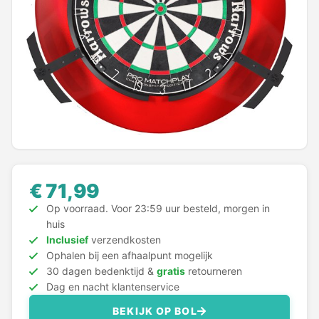
Dartshop
POPULAIRE MERKEN
Target
Winmau
Bull's
Dart
€ 71,99
Op voorraad. Voor 23:59 uur besteld, morgen in
ABC Darts
huis
Inclusief
verzendkosten
Mission
Ophalen bij een afhaalpunt mogelijk
30 dagen bedenktijd &
gratis
retourneren
Dag en nacht klantenservice
Harrows
BEKIJK OP BOL