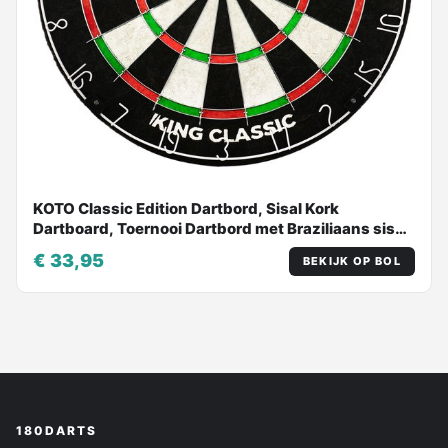
KOTO Classic Edition Dartbord, Sisal Kork
Dartboard, Toernooi Dartbord met Braziliaans sisal,
Incl. Montagesysteem, Dartspel Beginners &
€ 33,95
BEKIJK OP BOL
Ervaren spelers
180DARTS