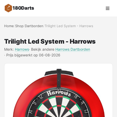
180Darts
Zoeken
Home
/
Shop
/
Dartborden
/
Trilight Led System - Harrows
NAVIGATIE
Shop
Trilight Led System - Harrows
Merk:
Harrows
· Bekijk andere
Harrows Dartborden
Merken
·
Prijs bijgewerkt op 06-08-2026
Blog
Dartspelers
Toernooien
Spelregels
Uitgooilijst