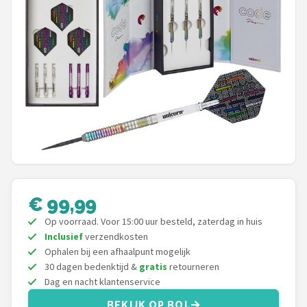
Dartshop
POPULAIRE MERKEN
Target
Winmau
Bull's
Dart
€ 99,99
ABC Darts
Op voorraad. Voor 15:00 uur besteld, zaterdag in huis
Inclusief
verzendkosten
Mission
Ophalen bij een afhaalpunt mogelijk
30 dagen bedenktijd &
gratis
retourneren
Harrows
Dag en nacht klantenservice
BEKIJK OP BOL