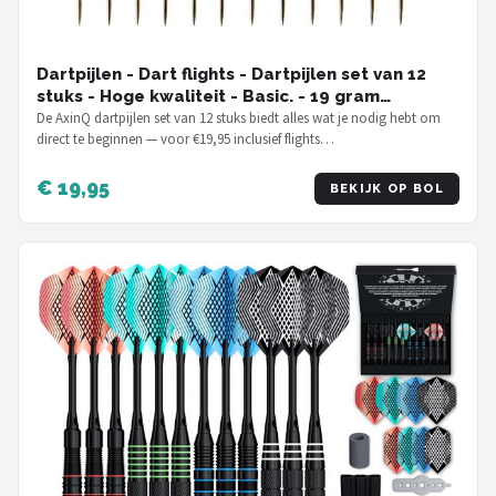
Dartpijlen - Dart flights - Dartpijlen set van 12
stuks - Hoge kwaliteit - Basic. - 19 gram
dartpijlen
De AxinQ dartpijlen set van 12 stuks biedt alles wat je nodig hebt om
direct te beginnen — voor €19,95 inclusief flights…
€ 19,95
BEKIJK OP BOL