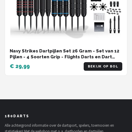
Navy Strikes Dartpijlen Set 26 Gram - Set van 12
Pijlen - 4 Soorten Grip - Flights Darts en Dart
Shafts - Darten - 108 Delige Set - Incl Add-a-
€ 29,99
BEKIJK OP BOL
Gram 27 Gram
180DARTS
Alle achtergrond informatie over de dartsport, spelers, toernooien en
statistieken! Met de webshop met o.a. dartborden en dartpijlen