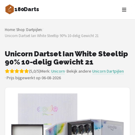
180Darts
Zoeken
Home
/
Shop
/
Dartpijlen
/
NAVIGATIE
Unicorn Dartset Ian White Steeltip 90% 10-delig Gewicht 21
Shop
Unicorn Dartset Ian White Steeltip
Merken
90% 10-delig Gewicht 21
(5,0/5)
Merk:
Unicorn
· Bekijk andere
Unicorn Dartpijlen
Blog
·
Prijs bijgewerkt op 06-08-2026
Dartspelers
Toernooien
Spelregels
Uitgooilijst