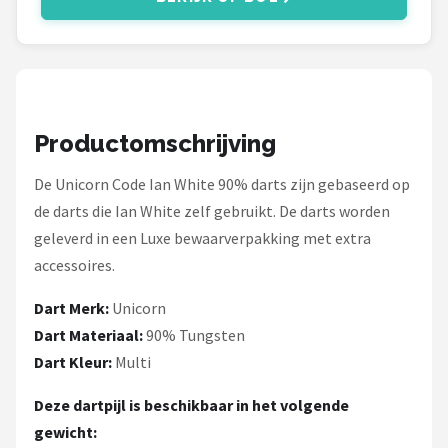
KOTO
Unicorn
Red Dragon
Productomschrijving
Alle merken →
De Unicorn Code Ian White 90% darts zijn gebaseerd op
de darts die Ian White zelf gebruikt. De darts worden
geleverd in een Luxe bewaarverpakking met extra
accessoires.
Dart Merk:
Unicorn
Dart Materiaal:
90% Tungsten
Dart Kleur:
Multi
Deze dartpijl is beschikbaar in het volgende
gewicht: