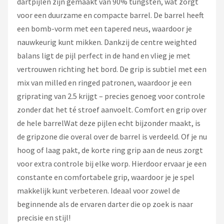
dartpijlen zijn gemaakt van 90% tungsten, wat zorgt
voor een duurzame en compacte barrel. De barrel heeft
een bomb-vorm met een tapered neus, waardoor je
nauwkeurig kunt mikken. Dankzij de centre weighted
balans ligt de pijl perfect in de hand en vlieg je met
vertrouwen richting het bord. De grip is subtiel met een
mix van milled en ringed patronen, waardoor je een
griprating van 2.5 krijgt – precies genoeg voor controle
zonder dat het té stroef aanvoelt. Comfort en grip over
de hele barrelWat deze pijlen echt bijzonder maakt, is
de gripzone die overal over de barrel is verdeeld. Of je nu
hoog of laag pakt, de korte ring grip aan de neus zorgt
voor extra controle bij elke worp. Hierdoor ervaar je een
constante en comfortabele grip, waardoor je je spel
makkelijk kunt verbeteren. Ideaal voor zowel de
beginnende als de ervaren darter die op zoek is naar
precisie en stijl!