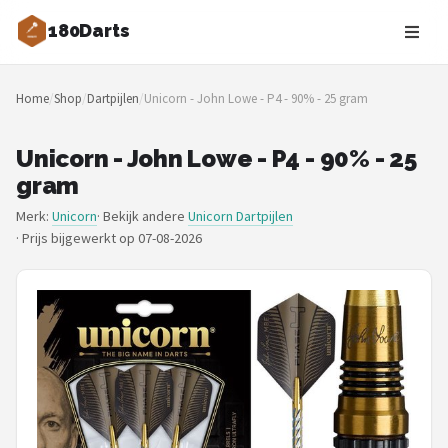
180Darts
Zoeken
Home
/
Shop
/
Dartpijlen
/
Unicorn - John Lowe - P4 - 90% - 25 gram
NAVIGATIE
Shop
Unicorn - John Lowe - P4 - 90% - 25
gram
Merken
Merk:
Unicorn
· Bekijk andere
Unicorn Dartpijlen
·
Prijs bijgewerkt op 07-08-2026
Blog
Dartspelers
Toernooien
Spelregels
Uitgooilijst