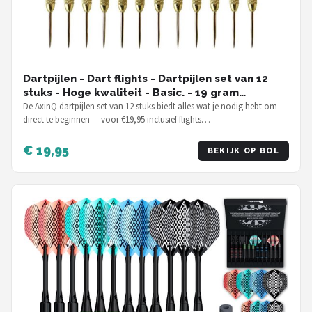
Dartpijlen - Dart flights - Dartpijlen set van 12
stuks - Hoge kwaliteit - Basic. - 19 gram
dartpijlen
De AxinQ dartpijlen set van 12 stuks biedt alles wat je nodig hebt om
direct te beginnen — voor €19,95 inclusief flights…
€ 19,95
BEKIJK OP BOL