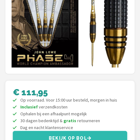
Dartshop
POPULAIRE MERKEN
Target
Winmau
Bull's
Dart
€ 111,95
ABC Darts
Op voorraad. Voor 15:00 uur besteld, morgen in huis
Inclusief
verzendkosten
Mission
Ophalen bij een afhaalpunt mogelijk
30 dagen bedenktijd &
gratis
retourneren
Harrows
Dag en nacht klantenservice
BEKIJK OP BOL