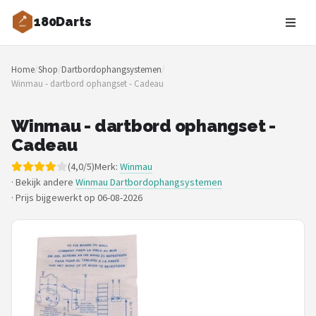
180Darts
Zoeken
Home
/
Shop
/
Dartbordophangsystemen
/
NAVIGATIE
Winmau - dartbord ophangset - Cadeau
Shop
Winmau - dartbord ophangset -
Merken
Cadeau
(4,0/5)
Merk:
Winmau
Blog
· Bekijk andere
Winmau Dartbordophangsystemen
·
Prijs bijgewerkt op 06-08-2026
Dartspelers
Toernooien
Spelregels
Uitgooilijst