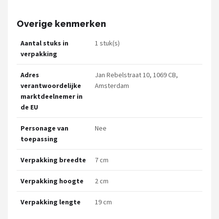
Overige kenmerken
Aantal stuks in
1 stuk(s)
verpakking
Adres
Jan Rebelstraat 10, 1069 CB,
verantwoordelijke
Amsterdam
marktdeelnemer in
de EU
Personage van
Nee
toepassing
Verpakking breedte
7 cm
Verpakking hoogte
2 cm
Verpakking lengte
19 cm