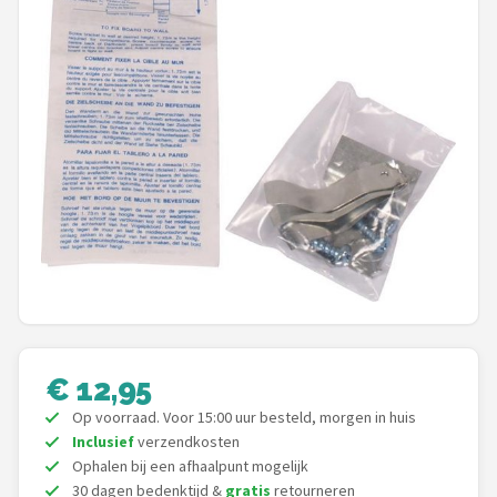
Dartshop
POPULAIRE MERKEN
Target
Winmau
Bull's
Dart
ABC Darts
€ 12,95
Mission
Op voorraad. Voor 15:00 uur besteld, morgen in huis
Inclusief
verzendkosten
Harrows
Ophalen bij een afhaalpunt mogelijk
30 dagen bedenktijd &
gratis
retourneren