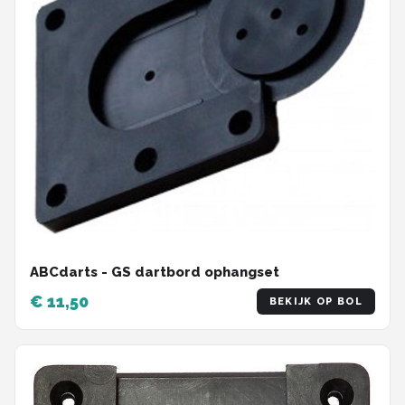
ABCdarts - GS dartbord ophangset
€ 11,50
BEKIJK OP BOL