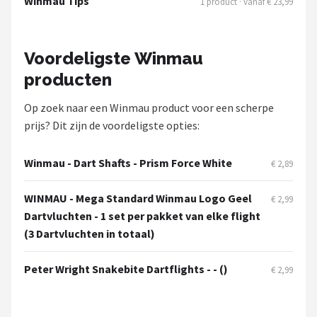
Winmau Tips
1 product · vanaf € 23,99
Voordeligste Winmau
producten
Op zoek naar een Winmau product voor een scherpe
prijs? Dit zijn de voordeligste opties:
Winmau - Dart Shafts - Prism Force White
€ 2,89
WINMAU - Mega Standard Winmau Logo Geel
€ 2,99
Dartvluchten - 1 set per pakket van elke flight
(3 Dartvluchten in totaal)
Peter Wright Snakebite Dartflights - - ()
€ 2,99