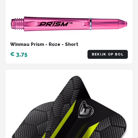
Winmau Prism - Roze - Short
€ 3,75
BEKIJK OP BOL