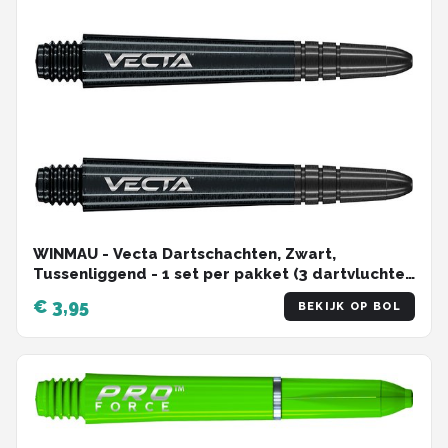
WINMAU - Vecta Dartschachten, Zwart,
Tussenliggend - 1 set per pakket (3 dartvluchten
in totaal)
€ 3,95
BEKIJK OP BOL