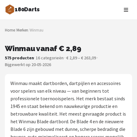
180Darts
Zoeken
Home
/
Merken
/
Winmau
NAVIGATIE
Shop
Winmau vanaf € 2,89
575 producten
· 16 categorieën · € 2,89 – € 263,09 ·
Merken
Bijgewerkt op 20-05-2026
Blog
Winmau maakt dartborden, dartpijlen en accessoires
Dartspelers
voor spelers van elk niveau — van beginners tot
professionele toernooispelers. Het merk bestaat sinds
Toernooien
1945 en staat bekend om nauwkeurige productie en
betrouwbare kwaliteit. Het meest gevraagde product is
Spelregels
het Winmau Blade dartbord. De Blade 4 en de nieuwere
Blade 6 zijn gebouwd met dunne, scherpe bedrading die
Uitgooilijst
bounce-outs minimaliseert en hogere scores mogelijk