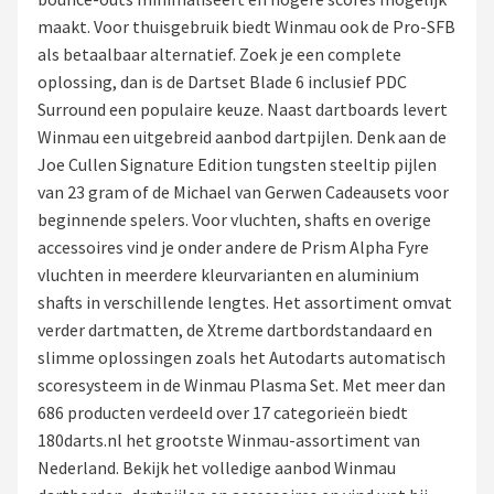
maakt. Voor thuisgebruik biedt Winmau ook de Pro-SFB
Dartshop
als betaalbaar alternatief. Zoek je een complete
oplossing, dan is de Dartset Blade 6 inclusief PDC
POPULAIRE MERKEN
Surround een populaire keuze. Naast dartboards levert
Target
Winmau een uitgebreid aanbod dartpijlen. Denk aan de
Joe Cullen Signature Edition tungsten steeltip pijlen
Winmau
van 23 gram of de Michael van Gerwen Cadeausets voor
beginnende spelers. Voor vluchten, shafts en overige
Bull's
accessoires vind je onder andere de Prism Alpha Fyre
vluchten in meerdere kleurvarianten en aluminium
Dart
shafts in verschillende lengtes. Het assortiment omvat
verder dartmatten, de Xtreme dartbordstandaard en
ABC Darts
slimme oplossingen zoals het Autodarts automatisch
scoresysteem in de Winmau Plasma Set. Met meer dan
Mission
686 producten verdeeld over 17 categorieën biedt
180darts.nl het grootste Winmau-assortiment van
Harrows
Nederland. Bekijk het volledige aanbod Winmau