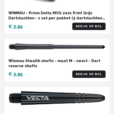
WINMAU - Prism Delta MVG 2021 Print Grijs
Dartvluchten - 1 set per pakket (3 dartvluchten
in totaal)
€ 3,95
BEKIJK OP BOL
Winmau Stealth shafts - maat M - zwart - Dart
reserve shafts
€ 3,95
BEKIJK OP BOL