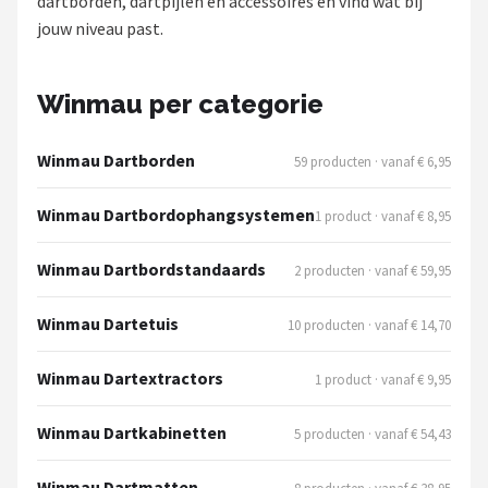
dartborden, dartpijlen en accessoires en vind wat bij
KOTO
jouw niveau past.
Unicorn
Winmau per categorie
Red Dragon
Winmau Dartborden
59 producten · vanaf € 6,95
Alle merken →
Winmau Dartbordophangsystemen
1 product · vanaf € 8,95
Winmau Dartbordstandaards
2 producten · vanaf € 59,95
Winmau Dartetuis
10 producten · vanaf € 14,70
Winmau Dartextractors
1 product · vanaf € 9,95
Winmau Dartkabinetten
5 producten · vanaf € 54,43
Winmau Dartmatten