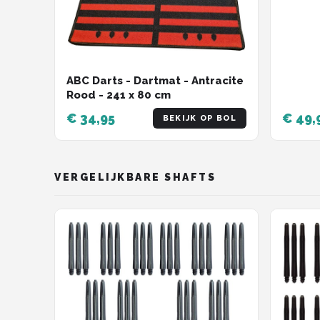
Boxer 
ABC Darts - Dartmat - Antracite
Rood - 241 x 80 cm
€ 34,95
€ 49,
BEKIJK OP BOL
VERGELIJKBARE SHAFTS