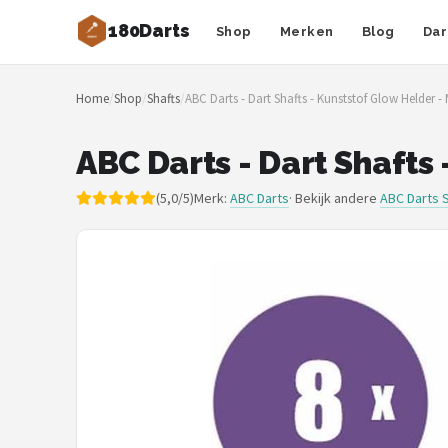
180Darts
Shop
Merken
Blog
Dar
Zoeken
Home
/
Shop
/
Shafts
/
ABC Darts - Dart Shafts - Kunststof Glow Helder -
NAVIGATIE
Shop
ABC Darts - Dart Shafts
Merken
(5,0/5)
Merk:
ABC Darts
· Bekijk andere
ABC Darts 
Blog
Dartspelers
Toernooien
Spelregels
Uitgooilijst