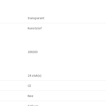
transparant
Kunststof
200203
24 stuk(s)
CE
Nee
0.07 cm