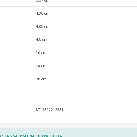
4.80 cm
4.80 cm
4.8 cm
10 cm
18 cm
20 cm
8719322212931
er Je Spel met de Juiste Keuze