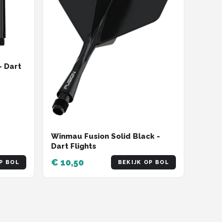
- Dart
Winmau Fusion Solid Black -
Dart Flights
€ 10,50
P BOL
BEKIJK OP BOL