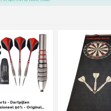
rts - Dartpijlen
sioneel 90% - Original