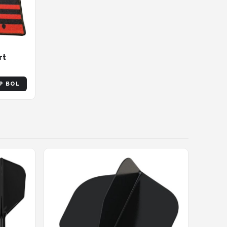
rt
P BOL