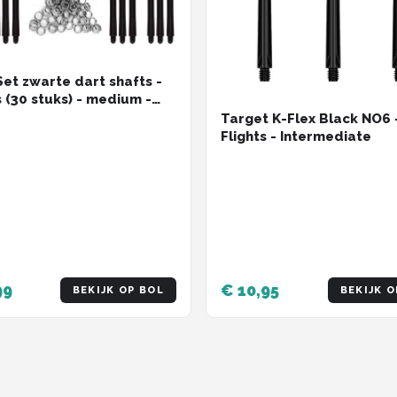
Set zwarte dart shafts -
s (30 stuks) - medium -
hafts - plus 8 sets (24
Target K-Flex Black NO6 
 veerringen - Cadeau
Flights - Intermediate
99
€ 10,95
BEKIJK OP BOL
BEKIJK O