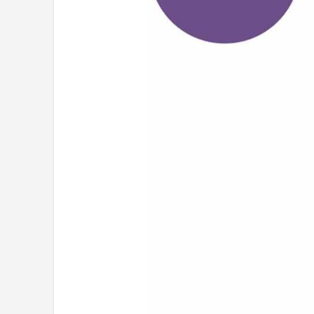
Dartshop
POPULAIRE MERKEN
Target
Winmau
Bull's
Dart
ABC Darts
Mission
Harrows