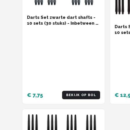
Darts Set zwarte dart shafts -
10 sets (30 stuks) - Inbetween -
Darts 
darts shafts - Cadeau
10 set
darts s
stuks)
€ 7,75
€ 12,
BEKIJK OP BOL