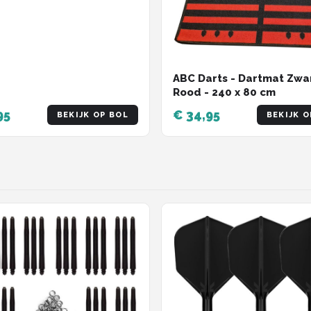
Knurl - 22 gram
ABC Darts - Dartmat Zwa
Rood - 240 x 80 cm
95
€ 34,95
BEKIJK OP BOL
BEKIJK O