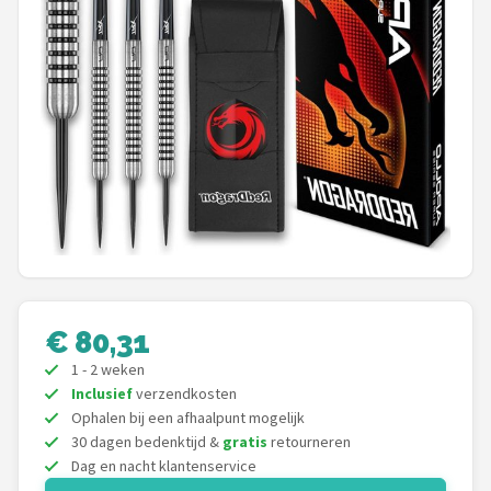
Dartshop
POPULAIRE MERKEN
Target
Winmau
Bull's
Dart
€ 80,31
ABC Darts
1 - 2 weken
Mission
Inclusief
verzendkosten
Ophalen bij een afhaalpunt mogelijk
30 dagen bedenktijd &
gratis
retourneren
Harrows
Dag en nacht klantenservice