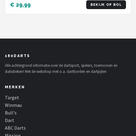
Shafts - Darten - 108 Delige Set - Incl Add-a-
€ 29,99
BEKIJK OP BOL
Gram 27 Gram
180DARTS
Alle achtergrond informatie over de dartsport, spelers, toernooien en
statistieken! Met de webshop met o.a. dartborden en dartpijlen
MERKEN
Target
Winmau
Bull's
Dart
ABC Darts
Mission