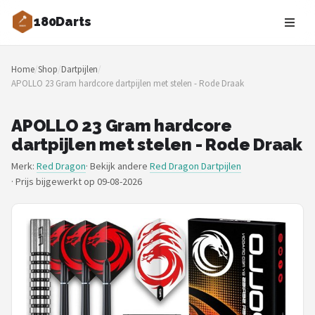
180Darts
Zoeken
Home
/
Shop
/
Dartpijlen
/
NAVIGATIE
APOLLO 23 Gram hardcore dartpijlen met stelen - Rode Draak
Shop
APOLLO 23 Gram hardcore
Merken
dartpijlen met stelen - Rode Draak
Merk:
Red Dragon
· Bekijk andere
Red Dragon Dartpijlen
Blog
·
Prijs bijgewerkt op 09-08-2026
Dartspelers
Toernooien
Spelregels
Uitgooilijst