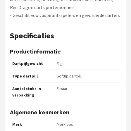
Red Dragon darts portemonnee
- Geschikt voor: aspirant-spelers en gevorderde darters
Specificaties
Productinformatie
Dartpijlgewicht
5 g
Type dartpijl
Softtip dartpijl
Aantal stuks in
5 paar
verpakking
Algemene kenmerken
Merk
Merkloos