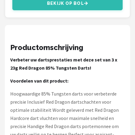
KOTO
BEKIJK OP BOL
Unicorn
Red Dragon
Productomschrijving
Alle merken →
Verbeter uw dartsprestaties met deze set van 3 x
23g Red Dragon 85% Tungsten Darts!
Voordelen van dit product:
Hoogwaardige 85% Tungsten darts voor verbeterde
precisie Inclusief Red Dragon dartschachten voor
optimale stabiliteit Wordt geleverd met Red Dragon
Hardcore dart vluchten voor maximale snelheid en
precisie Handige Red Dragon darts portemonnee om
uw darts veilig op te bergen Perfect voor aspirant-