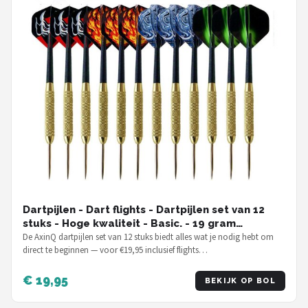
Dartpijlen - Dart flights - Dartpijlen set van 12
stuks - Hoge kwaliteit - Basic. - 19 gram
dartpijlen
De AxinQ dartpijlen set van 12 stuks biedt alles wat je nodig hebt om
direct te beginnen — voor €19,95 inclusief flights…
€ 19,95
BEKIJK OP BOL