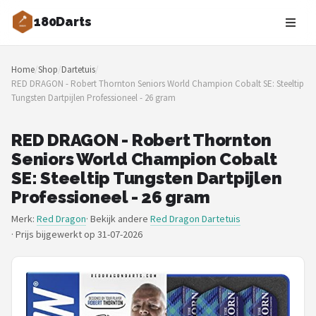
180Darts
Zoeken
Home
/
Shop
/
Dartetuis
/
NAVIGATIE
RED DRAGON - Robert Thornton Seniors World Champion Cobalt SE: Steeltip
Tungsten Dartpijlen Professioneel - 26 gram
Shop
Merken
RED DRAGON - Robert Thornton
Seniors World Champion Cobalt
Blog
SE: Steeltip Tungsten Dartpijlen
Professioneel - 26 gram
Dartspelers
Merk:
Red Dragon
· Bekijk andere
Red Dragon Dartetuis
·
Prijs bijgewerkt op 31-07-2026
Toernooien
Spelregels
Uitgooilijst