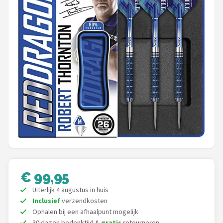
Dartshop
POPULAIRE MERKEN
Target
Winmau
Bull's
Dart
ABC Darts
€ 99,95
Mission
Uiterlijk 4 augustus in huis
Inclusief
verzendkosten
Harrows
Ophalen bij een afhaalpunt mogelijk
30 dagen bedenktijd &
gratis
retourneren