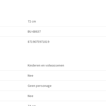
72 cm
BU-68637
8719075971819
Kinderen en volwassenen
Nee
Geen personage
Nee
74 cm