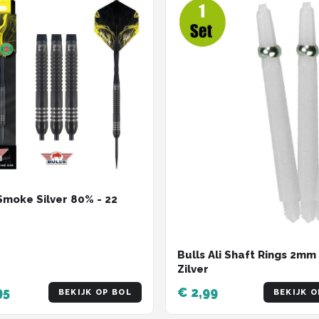
 Smoke Silver 80% - 22
Bulls Ali Shaft Rings 2mm
Zilver
95
€ 2,99
BEKIJK OP BOL
BEKIJK O