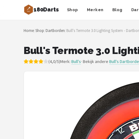
180Darts
Shop
Merken
Blog
Dar
Zoeken
Home
/
Shop
/
Dartborden
/
Bull's Termote 3.0 Lighting System - Dartbor
NAVIGATIE
Shop
Bull's Termote 3.0 Light
Merken
(4,0/5)
Merk:
Bull's
· Bekijk andere
Bull's Dartbord
Blog
Dartspelers
Toernooien
Spelregels
Uitgooilijst