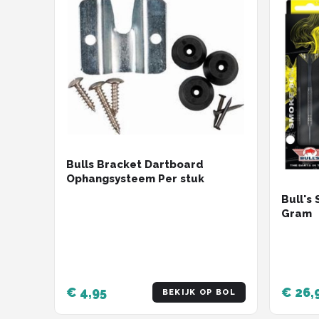
Bulls Bracket Dartboard
Ophangsysteem Per stuk
Bull's
Gram
€ 4,95
€ 26,
BEKIJK OP BOL