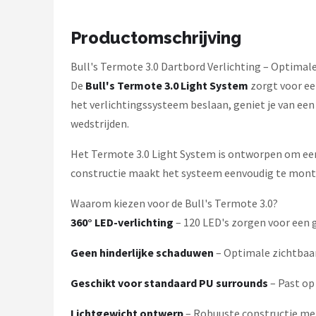
KOTO
Productomschrijving
Unicorn
Bull's Termote 3.0 Dartbord Verlichting – Optimale
Red Dragon
De
Bull's Termote 3.0 Light System
zorgt voor ee
het verlichtingssysteem beslaan, geniet je van ee
Alle merken →
wedstrijden.
Het Termote 3.0 Light System is ontworpen om een
constructie maakt het systeem eenvoudig te monter
Waarom kiezen voor de Bull's Termote 3.0?
360° LED-verlichting
– 120 LED's zorgen voor een g
Geen hinderlijke schaduwen
– Optimale zichtbaar
Geschikt voor standaard PU surrounds
– Past op
Lichtgewicht ontwerp
– Robuuste constructie met