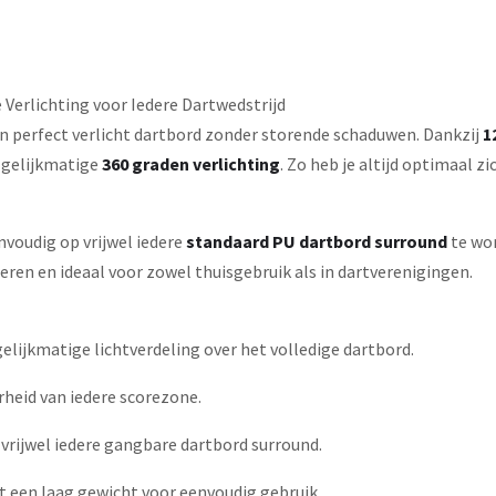
 Verlichting voor Iedere Dartwedstrijd
n perfect verlicht dartbord zonder storende schaduwen. Dankzij
1
n gelijkmatige
360 graden verlichting
. Zo heb je altijd optimaal z
voudig op vrijwel iedere
standaard PU dartbord surround
te wor
en en ideaal voor zowel thuisgebruik als in dartverenigingen.
elijkmatige lichtverdeling over het volledige dartbord.
heid van iedere scorezone.
 vrijwel iedere gangbare dartbord surround.
 een laag gewicht voor eenvoudig gebruik.