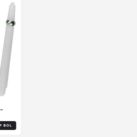
 –
P BOL