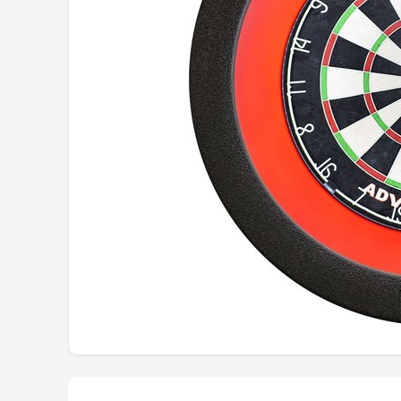
Dartshop
POPULAIRE MERKEN
Target
Winmau
Bull's
Dart
ABC Darts
Mission
Harrows