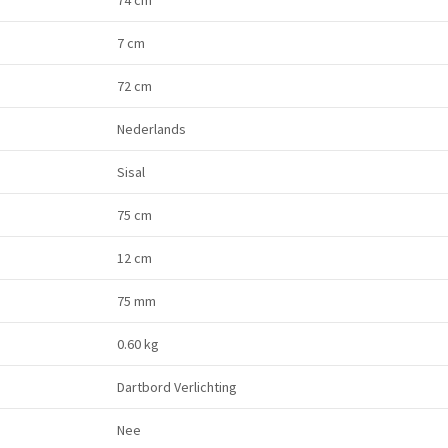
7 cm
72 cm
Nederlands
Sisal
75 cm
12 cm
75 mm
0.60 kg
Dartbord Verlichting
Nee