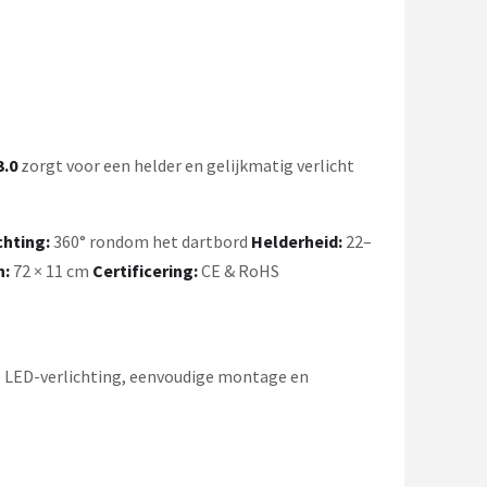
3.0
zorgt voor een helder en gelijkmatig verlicht
chting:
360° rondom het dartbord
Helderheid:
22–
n:
72 × 11 cm
Certificering:
CE & RoHS
ge LED-verlichting, eenvoudige montage en