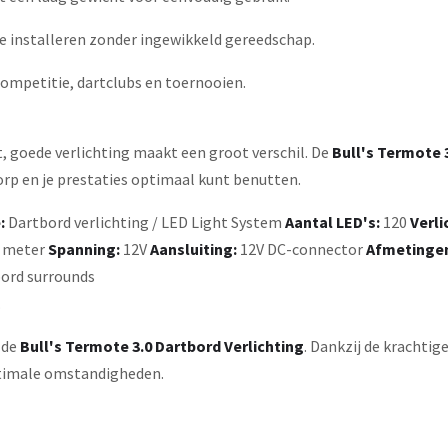
e installeren zonder ingewikkeld gereedschap.
 competitie, dartclubs en toernooien.
rt, goede verlichting maakt een groot verschil. De
Bull's Termote 
orp en je prestaties optimaal kunt benutten.
:
Dartbord verlichting / LED Light System
Aantal LED's:
120
Verli
r meter
Spanning:
12V
Aansluiting:
12V DC-connector
Afmetinge
bord surrounds
.
 de
Bull's Termote 3.0 Dartbord Verlichting
. Dankzij de krachti
optimale omstandigheden.