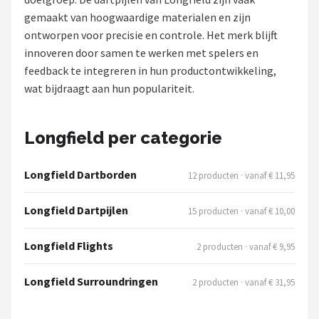
gemaakt van hoogwaardige materialen en zijn
Dartshop
ontworpen voor precisie en controle. Het merk blijft
innoveren door samen te werken met spelers en
POPULAIRE MERKEN
feedback te integreren in hun productontwikkeling,
Target
wat bijdraagt aan hun populariteit.
Winmau
Longfield per categorie
Bull's
Longfield Dartborden
12 producten · vanaf € 11,95
Dart
Longfield Dartpijlen
15 producten · vanaf € 10,00
ABC Darts
Longfield Flights
2 producten · vanaf € 9,95
Mission
Longfield Surroundringen
2 producten · vanaf € 31,95
Harrows