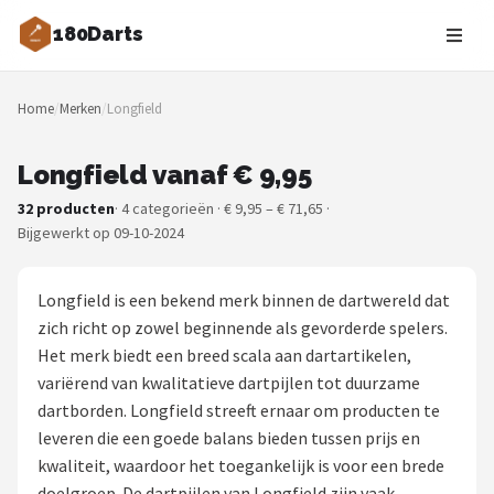
180Darts
Zoeken
Home
/
Merken
/
Longfield
NAVIGATIE
Shop
Longfield vanaf € 9,95
32 producten
· 4 categorieën · € 9,95 – € 71,65 ·
Merken
Bijgewerkt op 09-10-2024
Blog
Longfield is een bekend merk binnen de dartwereld dat
Dartspelers
zich richt op zowel beginnende als gevorderde spelers.
Het merk biedt een breed scala aan dartartikelen,
Toernooien
variërend van kwalitatieve dartpijlen tot duurzame
dartborden. Longfield streeft ernaar om producten te
Spelregels
leveren die een goede balans bieden tussen prijs en
kwaliteit, waardoor het toegankelijk is voor een brede
Uitgooilijst
doelgroep. De dartpijlen van Longfield zijn vaak