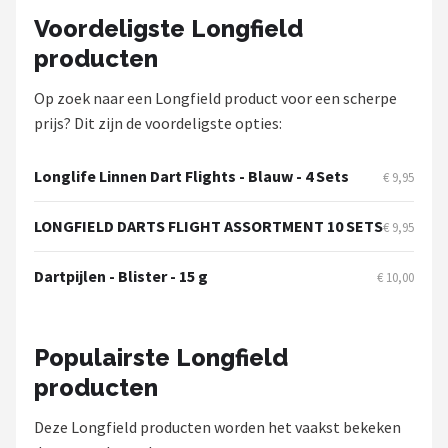
KOTO
Voordeligste Longfield
producten
Unicorn
Op zoek naar een Longfield product voor een scherpe
Red Dragon
prijs? Dit zijn de voordeligste opties:
Alle merken →
Longlife Linnen Dart Flights - Blauw - 4 Sets
€ 9,95
LONGFIELD DARTS FLIGHT ASSORTMENT 10 SETS
€ 9,95
Dartpijlen - Blister - 15 g
€ 10,00
Populairste Longfield
producten
Deze Longfield producten worden het vaakst bekeken