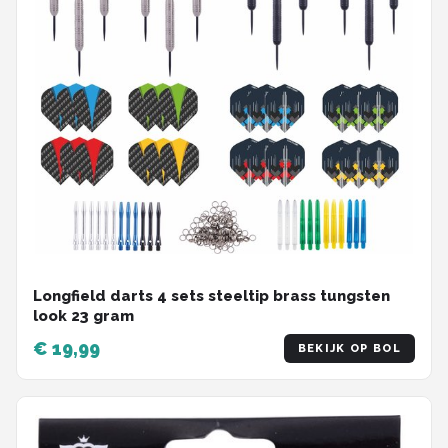
Longfield darts 4 sets steeltip brass tungsten
look 23 gram
€ 19,99
BEKIJK OP BOL