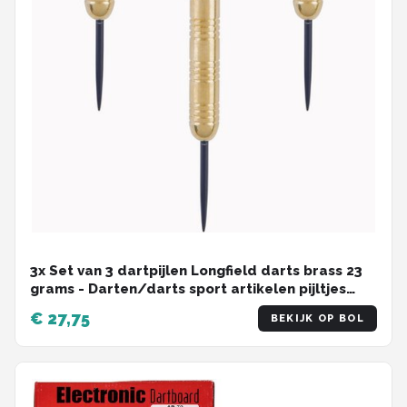
3x Set van 3 dartpijlen Longfield darts brass 23
grams - Darten/darts sport artikelen pijltjes
messing - Kinderen/volwassenen
€ 27,75
BEKIJK OP BOL