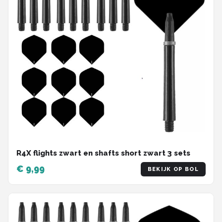
R4X flights zwart en shafts short zwart 3 sets
€ 9,99
BEKIJK OP BOL