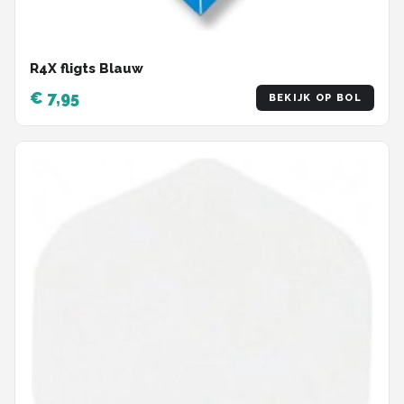
R4X fligts Blauw
€ 7,95
BEKIJK OP BOL