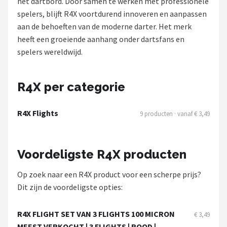
het dartbord. Door samen te werken met professionele
spelers, blijft R4X voortdurend innoveren en aanpassen
Dartshop
aan de behoeften van de moderne darter. Het merk
POPULAIRE MERKEN
heeft een groeiende aanhang onder dartsfans en
spelers wereldwijd.
Target
Winmau
R4X per categorie
Bull's
R4X Flights
9 producten · vanaf € 3,49
Dart
Voordeligste R4X producten
ABC Darts
Op zoek naar een R4X product voor een scherpe prijs?
Mission
Dit zijn de voordeligste opties:
Harrows
R4X FLIGHT SET VAN 3 FLIGHTS 100 MICRON
€ 3,49
MEEST VERKOCHT | 3 FLIGHTS | ROOD |