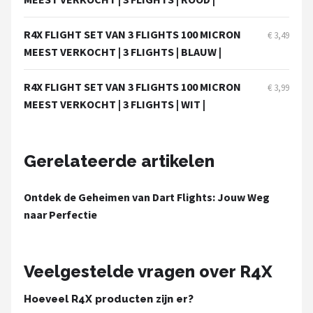
KOTO
R4X FLIGHT SET VAN 3 FLIGHTS 100 MICRON
€ 3,49
Unicorn
MEEST VERKOCHT | 3 FLIGHTS | BLAUW |
Red Dragon
R4X FLIGHT SET VAN 3 FLIGHTS 100 MICRON
€ 3,99
MEEST VERKOCHT | 3 FLIGHTS | WIT |
Alle merken →
Gerelateerde artikelen
Ontdek de Geheimen van Dart Flights: Jouw Weg
naar Perfectie
Veelgestelde vragen over R4X
Hoeveel R4X producten zijn er?