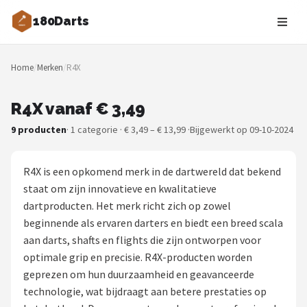
180Darts
Zoeken
Home
/
Merken
/
R4X
NAVIGATIE
Shop
R4X vanaf € 3,49
9 producten
· 1 categorie · € 3,49 – € 13,99 ·
Bijgewerkt op 09-10-2024
Merken
Blog
R4X is een opkomend merk in de dartwereld dat bekend
staat om zijn innovatieve en kwalitatieve
Dartspelers
dartproducten. Het merk richt zich op zowel
beginnende als ervaren darters en biedt een breed scala
Toernooien
aan darts, shafts en flights die zijn ontworpen voor
optimale grip en precisie. R4X-producten worden
Spelregels
geprezen om hun duurzaamheid en geavanceerde
technologie, wat bijdraagt aan betere prestaties op
Uitgooilijst