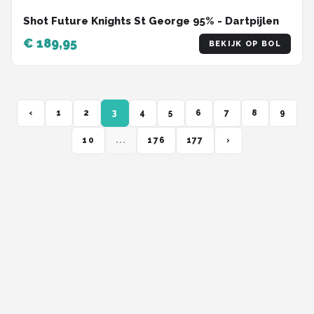
Shot Future Knights St George 95% - Dartpijlen
€ 189,95
BEKIJK OP BOL
‹
1
2
3
4
5
6
7
8
9
10
...
176
177
›
180DARTS
Alle achtergrond informatie over de dartsport, spelers, toernooien en
statistieken! Met de webshop met o.a. dartborden en dartpijlen