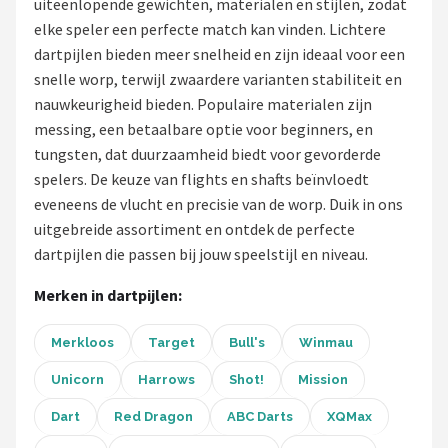
uiteenlopende gewichten, materialen en stijlen, zodat
elke speler een perfecte match kan vinden. Lichtere
Dartshop
dartpijlen bieden meer snelheid en zijn ideaal voor een
POPULAIRE MERKEN
snelle worp, terwijl zwaardere varianten stabiliteit en
nauwkeurigheid bieden. Populaire materialen zijn
Target
messing, een betaalbare optie voor beginners, en
tungsten, dat duurzaamheid biedt voor gevorderde
Winmau
spelers. De keuze van flights en shafts beïnvloedt
eveneens de vlucht en precisie van de worp. Duik in ons
Bull's
uitgebreide assortiment en ontdek de perfecte
dartpijlen die passen bij jouw speelstijl en niveau.
Dart
Merken in dartpijlen:
ABC Darts
Merkloos
Target
Bull's
Winmau
Mission
Unicorn
Harrows
Shot!
Mission
Harrows
Dart
Red Dragon
ABC Darts
XQMax