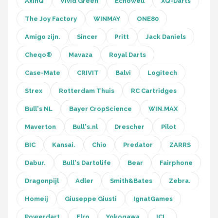
AxinQ
Vivid Green
Echowell
XQ-Darts
The Joy Factory
WINMAY
ONE80
Amigo zijn.
Sincer
Pritt
Jack Daniels
Cheqo®
Mavaza
Royal Darts
Case-Mate
CRIVIT
Balvi
Logitech
Strex
Rotterdam Thuis
RC Cartridges
Bull's NL
Bayer CropScience
WIN.MAX
Maverton
Bull's.nl
Drescher
Pilot
BIC
Kansai.
Chio
Predator
ZARRS
Dabur.
Bull's Dartolife
Bear
Fairphone
Dragonpijl
Adler
Smith&Bates
Zebra.
Homeij
Giuseppe Giusti
IgnatGames
Powerdart
Elro
Yokogawa
ICL.