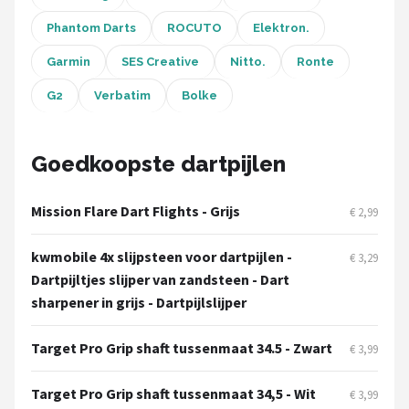
Phantom Darts
ROCUTO
Elektron.
Garmin
SES Creative
Nitto.
Ronte
G2
Verbatim
Bolke
Goedkoopste dartpijlen
Mission Flare Dart Flights - Grijs
€ 2,99
kwmobile 4x slijpsteen voor dartpijlen -
€ 3,29
Dartpijltjes slijper van zandsteen - Dart
sharpener in grijs - Dartpijlslijper
Target Pro Grip shaft tussenmaat 34.5 - Zwart
€ 3,99
Target Pro Grip shaft tussenmaat 34,5 - Wit
€ 3,99