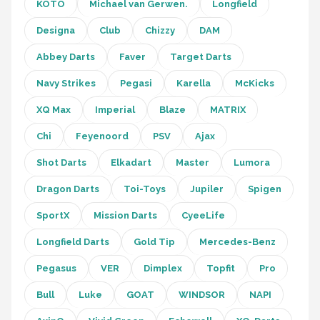
KOTO
KOTO
Michael van Gerwen.
Longfield
Designa
Club
Chizzy
DAM
Unicorn
Abbey Darts
Faver
Target Darts
Red Dragon
Navy Strikes
Pegasi
Karella
McKicks
Alle merken →
XQ Max
Imperial
Blaze
MATRIX
Chi
Feyenoord
PSV
Ajax
Shot Darts
Elkadart
Master
Lumora
Dragon Darts
Toi-Toys
Jupiler
Spigen
SportX
Mission Darts
CyeeLife
Longfield Darts
Gold Tip
Mercedes-Benz
Pegasus
VER
Dimplex
Topfit
Pro
Bull
Luke
GOAT
WINDSOR
NAPI