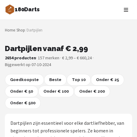
180Darts
Zoeken
Home
/
Shop
/
Dartpijlen
NAVIGATIE
Shop
Dartpijlen vanaf € 2,99
2654 producten
· 157 merken · € 2,99 – € 660,24 ·
Merken
Bijgewerkt op 07-10-2024
Blog
Goedkoopste
Beste
Top 10
Onder € 25
Dartspelers
Onder € 50
Onder € 100
Onder € 200
Onder € 500
Toernooien
Spelregels
Dartpijlen zijn essentieel voor elke dartliefhebber, van
beginners tot professionele spelers. Ze komen in
Uitgooilijst