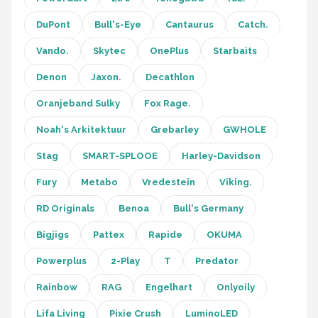
DuPont
Bull's-Eye
Cantaurus
Catch.
Vando.
Skytec
OnePlus
Starbaits
Denon
Jaxon.
Decathlon
Oranjeband Sulky
Fox Rage.
Noah's Arkitektuur
Grebarley
GWHOLE
Stag
SMART-SPLOOE
Harley-Davidson
Fury
Metabo
Vredestein
Viking.
RD Originals
Benoa
Bull's Germany
Bigjigs
Pattex
Rapide
OKUMA
Powerplus
2-Play
T
Predator
Rainbow
RAG
Engelhart
Onlyoily
Lifa Living
Pixie Crush
LuminoLED